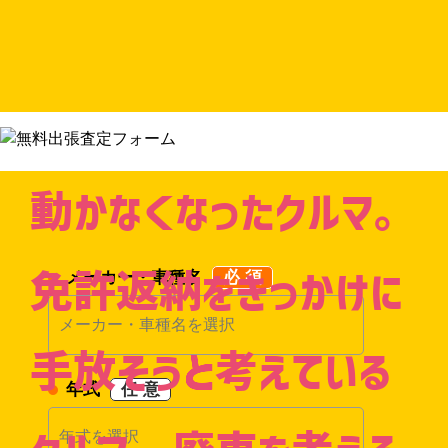
動かなくなったクルマ。
メーカー・車種名
必 須
免許返納をきっかけに
手放そうと考えている
年式
任 意