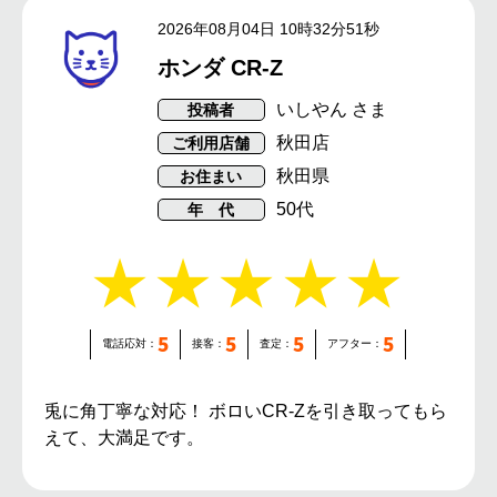
2026年08月04日 10時32分51秒
ホンダ CR-Z
いしやん さま
投稿者
秋田店
ご利用店舗
秋田県
お住まい
50代
年 代
5
5
5
5
電話応対：
接客：
査定：
アフター：
兎に角丁寧な対応！ ボロいCR-Zを引き取ってもら
えて、大満足です。