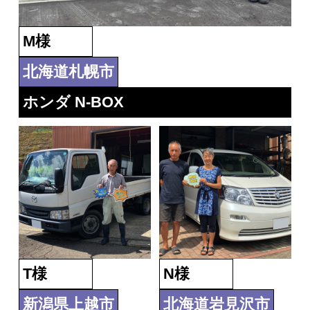
M様
北海道札幌市
ホンダ N-BOX
T様
N様
新潟県上越市
北海道岩見沢市