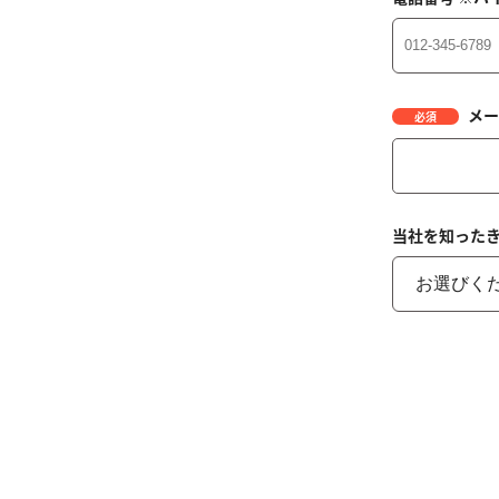
メー
必須
当社を知った