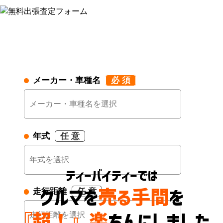
メーカー・車種名
必 須
年式
任 意
ティーバイティーでは
走行距離
任 意
クルマを
売る手間
を
『超！』楽
ちんにしました