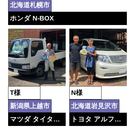
北海道札幌市
ホンダ N-BOX
T様
N様
新潟県上越市
北海道岩見沢市
マツダ タイタン ダッシュ 1.5積みトラック
トヨタ アルファード