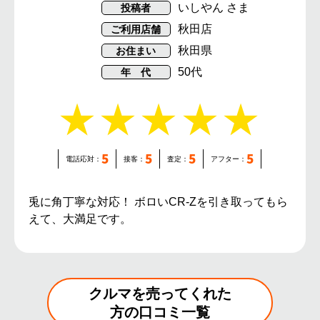
いしやん さま
投稿者
秋田店
ご利用店舗
秋田県
お住まい
50代
年 代
5
5
5
5
電話応対：
接客：
査定：
アフター：
兎に角丁寧な対応！ ボロいCR-Zを引き取ってもら
えて、大満足です。
クルマを売ってくれた
方の
口コミ一覧