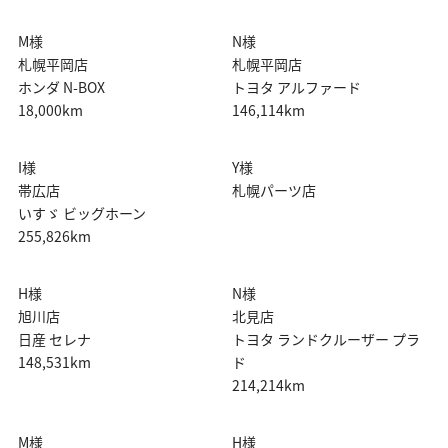
M様
N様
札幌平岡店
札幌平岡店
ホンダ N-BOX
トヨタ アルファード
18,000km
146,114km
I様
Y様
帯広店
札幌パーツ店
いすゞ ビッグホーン
255,826km
H様
N様
旭川店
北見店
日産 セレナ
トヨタ ランドクルーザー プラ
148,531km
ド
214,214km
M様
H様