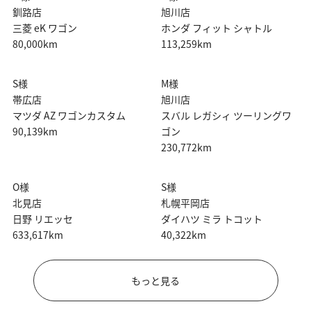
釧路店
旭川店
三菱 eK ワゴン
ホンダ フィット シャトル
80,000km
113,259km
S様
M様
帯広店
旭川店
マツダ AZ ワゴンカスタム
スバル レガシィ ツーリングワ
90,139km
ゴン
230,772km
O様
S様
北見店
札幌平岡店
日野 リエッセ
ダイハツ ミラ トコット
633,617km
40,322km
もっと見る