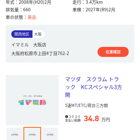
年式：
2008年(H20)2月
走行：
3.4万km
排気量：
660
車検：
2027年(R9)2月
車の状態：
美品
関西地区
大阪
イマミル 大阪店
在庫確認
大阪府松原市上田4丁目762-2
マツダ スクラム トラ
ック KCスペシャル3方
開
5速MT/ETC/荷台三方開
34.8
コミコミ
万円
支払い総額