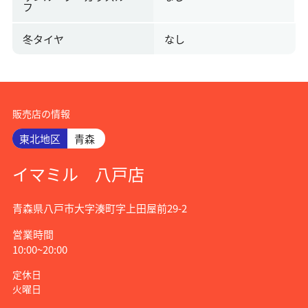
フ
冬タイヤ
なし
販売店の情報
東北地区
青森
イマミル 八戸店
青森県八戸市大字湊町字上田屋前29-2
営業時間
10:00~20:00
定休日
火曜日