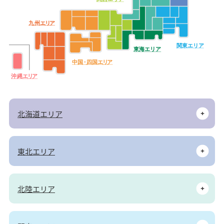
九
州
エ
リ
ア
関東エリア
東海エリア
中
国・
四
国
エ
リ
ア
沖
縄
エ
リ
ア
北海道エリア
東北エリア
北陸エリア