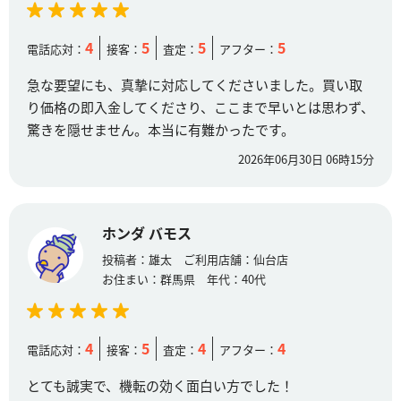
4
5
5
5
電話応対：
接客：
査定：
アフター：
急な要望にも、真摯に対応してくださいました。買い取
り価格の即入金してくださり、ここまで早いとは思わず、
驚きを隠せません。本当に有難かったです。
2026年06月30日 06時15分
ホンダ バモス
投稿者：
雄太
ご利用店舗：
仙台店
お住まい：
群馬県
年代：
40代
4
5
4
4
電話応対：
接客：
査定：
アフター：
とても誠実で、機転の効く面白い方でした！