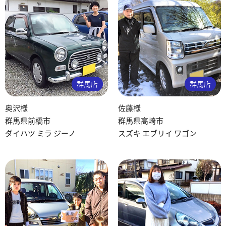
群馬店
群馬店
奥沢様
佐藤様
群馬県前橋市
群馬県高崎市
ダイハツ ミラ ジーノ
スズキ エブリイ ワゴン