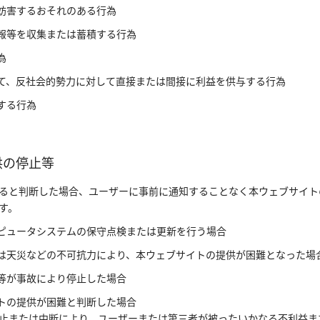
を妨害するおそれのある行為
情報等を収集または蓄積する行為
為
して、反社会的勢力に対して直接または間接に利益を供与する行為
する行為
供の停止等
ると判断した場合、ユーザーに事前に通知することなく本ウェブサイト
す。
ンピュータシステムの保守点検または更新を行う場合
たは天災などの不可抗力により、本ウェブサイトの提供が困難となった場
線等が事故により停止した場合
イトの提供が困難と判断した場合
止または中断により、ユーザーまたは第三者が被ったいかなる不利益ま