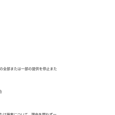
の全部または一部の提供を停止また
合
たは損害について、理由を問わず一