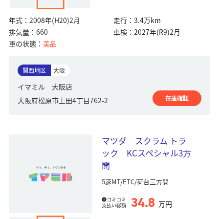
年式：
2008年(H20)2月
走行：
3.4万km
排気量：
660
車検：
2027年(R9)2月
車の状態：
美品
関西地区
大阪
イマミル 大阪店
在庫確認
大阪府松原市上田4丁目762-2
マツダ スクラム トラ
ック KCスペシャル3方
開
5速MT/ETC/荷台三方開
34.8
コミコミ
万円
支払い総額