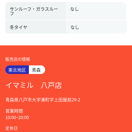
サンルーフ・ガラスルー
なし
フ
冬タイヤ
なし
販売店の情報
東北地区
青森
イマミル 八戸店
青森県八戸市大字湊町字上田屋前29-2
営業時間
10:00~20:00
定休日