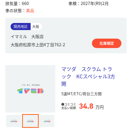
排気量：
660
車検：
2027年(R9)2月
車の状態：
美品
関西地区
大阪
イマミル 大阪店
在庫確認
大阪府松原市上田4丁目762-2
マツダ スクラム トラ
ック KCスペシャル3方
開
5速MT/ETC/荷台三方開
34.8
コミコミ
万円
支払い総額