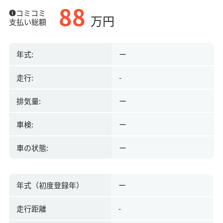
88
コミコミ
万円
支払い総額
年式:
ー
走行:
-
排気量:
ー
車検:
ー
車の状態:
ー
年式（初度登録年）
ー
走行距離
-