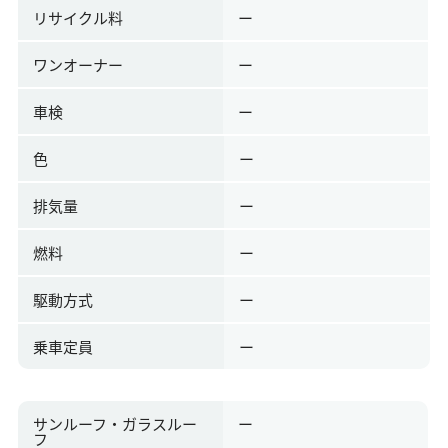
リサイクル料
ー
ワンオーナー
ー
車検
ー
色
ー
排気量
ー
燃料
ー
駆動方式
ー
乗車定員
ー
サンルーフ・ガラスルー
ー
フ