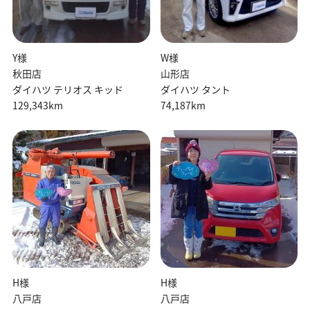
Y様
W様
秋田店
山形店
ダイハツ テリオス キッド
ダイハツ タント
129,343km
74,187km
H様
H様
八戸店
八戸店