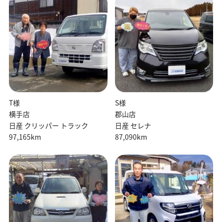
T様
S様
横手店
郡山店
日産 クリッパー トラック
日産 セレナ
97,165km
87,090km