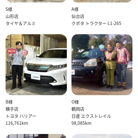
S様
A様
山形店
仙台店
タイヤ＆アルミ
クボタ トラクター L1-265
B様
O様
横手店
鶴岡店
トヨタ ハリアー
日産 エクストレイル
116,761km
98,085km