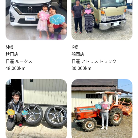
M様
K様
秋田店
鶴岡店
日産 ルークス
日産 アトラス トラック
48,000km
80,000km