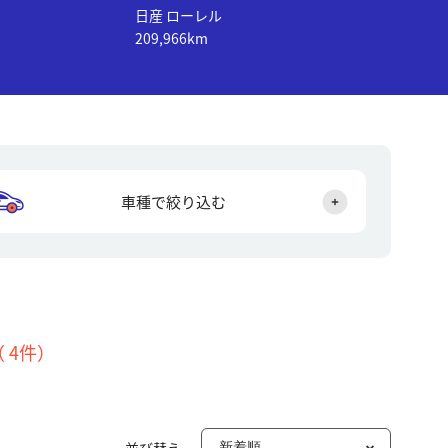
日産 ローレル
209,966km
車種で絞り込む
（
4
件）
並び替え