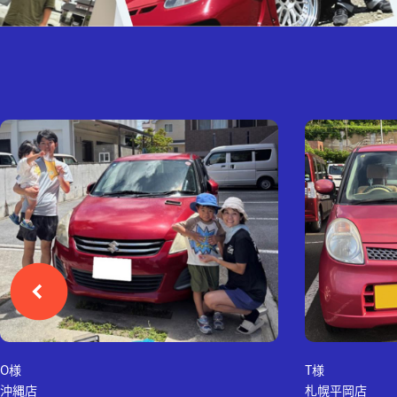
O様
T様
沖縄店
札幌平岡店