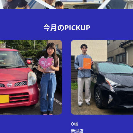
今月の
PICKUP
O様
新潟店