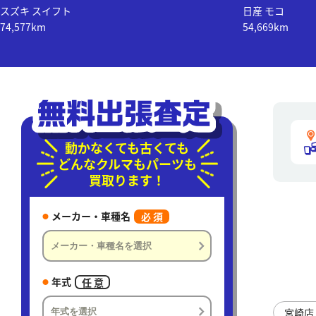
スズキ スイフト
日産 モコ
74,577km
54,669km
動かなくても古くても
どんなクルマもパーツも
買取ります！
メーカー・車種名
必 須
年式
任 意
宮崎店