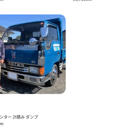
ンター 2t積み ダンプ
km