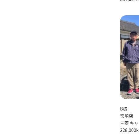
B様
宮崎店
三菱 キャ
228,000