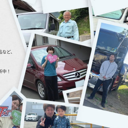
品など、
新中！
を