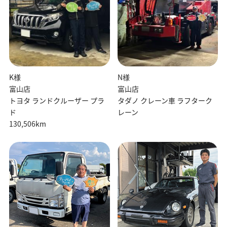
K様
N様
富山店
富山店
トヨタ ランドクルーザー プラ
タダノ クレーン車 ラフターク
ド
レーン
130,506km