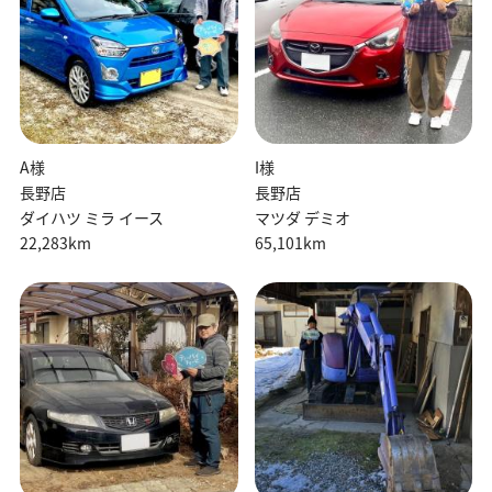
A様
I様
長野店
長野店
ダイハツ ミラ イース
マツダ デミオ
22,283km
65,101km