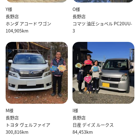
Y様
O様
長野店
長野店
ホンダ アコード ワゴン
コマツ 油圧ショベル PC20UU-
104,905km
3
M様
I様
長野店
長野店
トヨタ ヴェルファイア
日産 デイズ ルークス
300,816km
84,453km