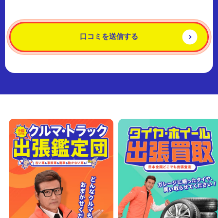
す。本規約をご同意の上、本サービスをご利用ください。
第２条（規約の範囲と変更）
本規約は、本サービスをご利用される全てのご利用者に適用されま
口コミを送信する
す。本サービスをご利用された際は、ご利用者は本規約にご同意さ
れご承諾されたものとみなされます。 当社は、必要に応じて本規約
を変更することがあります。この場合当社は、変更後の規約を当社
が適当と判断する方法で告知します。変更後にご利用者が本サイト
をご利用された際は、ご利用者は当該変更にご同意され承諾された
ものとみなされます。
第３条（ご利用者の責任）
ご利用者は、自己の責任において本サービスを利用するものとし、
本サービスを利用してなされた一切の行為及びその結果について一
切の責任を負います。万一、ご利用者の行為により、当社または第
三者に損害が発生した場合、当該損害の全額を補償するものとしま
す。
第４条（本サービスにおける保証）
01当社は、クチコミの内容に関して、その正確性・合法性・完全
性・有用性などいかなる保証も致しません。
02当社は、ご利用者が本サービスを利用するにあたって生じた損害