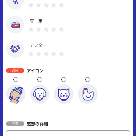
査 定
アフター
アイコン
必須
感想の詳細
任意