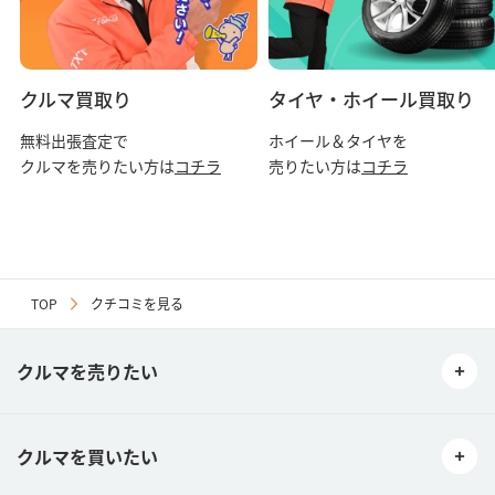
（クチコミの内容、リンク設定された外部ウェブサイトによって生
じた損害、コンピュータウィルス感染被害による損害も含むが、こ
れらに限られません。）に対する賠償請求に応じません。
03当社はご利用者同士のトラブル等に関し、一切の補償及び関与を
致しません。
クルマ買取り
タイヤ・ホイール買取り
第５条（禁止事項）
無料出張査定で
ホイール＆タイヤを
次の各号に該当する行為またそのおそれのある行為は禁止します。
クルマを売りたい方は
コチラ
売りたい方は
コチラ
01利用ユーザー又は当社への誹謗中傷、断定的批判、揶揄、攻撃又
はこれに準ずると当社が判断した書き込み内容及び当該内容が記載
された外部サイトへのリンク等を掲載する行為。
02当社または第三者の財産権、プライバシーその他の権利を侵害す
る行為、またはその恐れのある行為。
03当社または第三者に迷惑、不利益もしくは損害を与える行為、ま
TOP
クチコミを見る
たはそのおそれのある行為。
04当社または第三者に対して事実に反する情報他、公序良俗に反す
る、またはそのおそれのある情報を提供する行為。
クルマを売りたい
05犯罪行為、公序良俗に反する行為、その他法令に違反する行為、
またはそのおそれのある行為。
06選挙活動、宗教活動もしくはまたはこれらに類する行為、その他
の政治および宗教に関する行為。
クルマを買いたい
07性的嫌悪感を催す行為。
08営利目的や個人的な売買・譲渡・出会い・役務提供を持ちかける