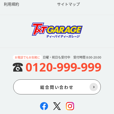
ものとします。
利用規約
サイトマップ
01投稿内容について、投稿したご利用者が著作権法上のすべての権
利を有していることを、当社に対して保証していただきます。著作
権法上の権利の有無については充分に注意の上投稿してください。
02ご利用者が第三者の著作物等を利用して投稿する場合には、ご利
用者の責任と負担において、第三者の許諾等必要な権利処理がなさ
れていることを当社に対して保証していただきます。なお当該権利
処理には、ご利用者から当社に対する利用許諾、当社から第三者に
対する再利用許諾に必要な権利処理を含みます。第三者の著作物等
をご利用される場合には充分に注意をして投稿してください。
03当社または当社から再利用許諾を受けた第三者が、ご利用者が投
日曜・祝日も受付中 受付時間 8:00-20:00
お電話でもお気軽に
稿した内容を、当社のウェブサイト内や当該第三者が運営するウェ
0120-999-999
ブサイトへのコンテンツ提供その他の様々な方法で利用する場合が
ございます。また、ご利用者は、本条項に具体的に記載された場合
に限定せず、当社または当社から再利用許諾を受けた第三者が書き
込み内容を利用する場合には、著作権法上の著作者人格権（公表
権・氏名表示権・同一性保持権）を行使しないものとします。
総合問い合わせ
04当社または当社から再利用許諾を受けた第三者が、ご利用者が投
稿した内容を利用する場合には、地域制限その他付随条件を付けな
いものとします。またご利用者の利用許諾期間は投稿内容の著作権
が存続する限り継続するものとし、著作権使用料、ロイヤリティ等
の対価は一切発生しないものとします。