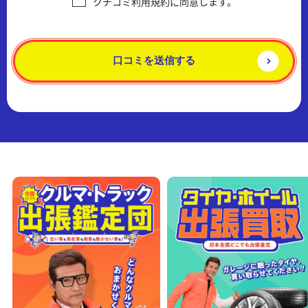
クチコミ利用規約に同意します。
コミご利用規約」（以下、「本規約」といいます）を設けておりま
す。本規約をご同意の上、本サービスをご利用ください。
第２条（規約の範囲と変更）
本規約は、本サービスをご利用される全てのご利用者に適用されま
口コミを送信する
す。本サービスをご利用された際は、ご利用者は本規約にご同意さ
れご承諾されたものとみなされます。 当社は、必要に応じて本規約
を変更することがあります。この場合当社は、変更後の規約を当社
が適当と判断する方法で告知します。変更後にご利用者が本サイト
をご利用された際は、ご利用者は当該変更にご同意され承諾された
ものとみなされます。
第３条（ご利用者の責任）
ご利用者は、自己の責任において本サービスを利用するものとし、
本サービスを利用してなされた一切の行為及びその結果について一
切の責任を負います。万一、ご利用者の行為により、当社または第
三者に損害が発生した場合、当該損害の全額を補償するものとしま
す。
第４条（本サービスにおける保証）
01当社は、クチコミの内容に関して、その正確性・合法性・完全
性・有用性などいかなる保証も致しません。
02当社は、ご利用者が本サービスを利用するにあたって生じた損害