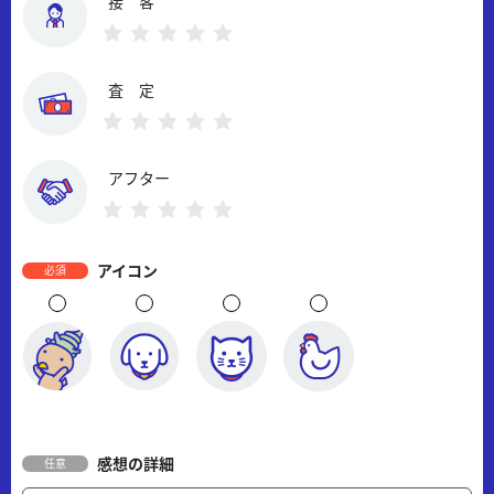
接 客
査 定
アフター
アイコン
必須
感想の詳細
任意