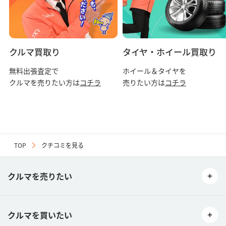
（クチコミの内容、リンク設定された外部ウェブサイトによって生
じた損害、コンピュータウィルス感染被害による損害も含むが、こ
れらに限られません。）に対する賠償請求に応じません。
03当社はご利用者同士のトラブル等に関し、一切の補償及び関与を
致しません。
クルマ買取り
タイヤ・ホイール買取り
第５条（禁止事項）
無料出張査定で
ホイール＆タイヤを
次の各号に該当する行為またそのおそれのある行為は禁止します。
クルマを売りたい方は
コチラ
売りたい方は
コチラ
01利用ユーザー又は当社への誹謗中傷、断定的批判、揶揄、攻撃又
はこれに準ずると当社が判断した書き込み内容及び当該内容が記載
された外部サイトへのリンク等を掲載する行為。
02当社または第三者の財産権、プライバシーその他の権利を侵害す
る行為、またはその恐れのある行為。
03当社または第三者に迷惑、不利益もしくは損害を与える行為、ま
TOP
クチコミを見る
たはそのおそれのある行為。
04当社または第三者に対して事実に反する情報他、公序良俗に反す
る、またはそのおそれのある情報を提供する行為。
クルマを売りたい
05犯罪行為、公序良俗に反する行為、その他法令に違反する行為、
またはそのおそれのある行為。
06選挙活動、宗教活動もしくはまたはこれらに類する行為、その他
の政治および宗教に関する行為。
クルマを買いたい
07性的嫌悪感を催す行為。