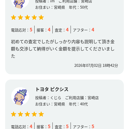
投稿者：
im
ご利用店舗：
宮崎店
お住まい：
宮崎県
年代：
50代
5
4
4
4
電話応対：
接客：
査定：
アフター：
初めての査定でしたがしっかり内容も説明して頂き金
額も交渉して納得がいく金額を提示してくださいまし
た
2026年07月02日 18時42分
トヨタ ピクシス
投稿者：
くじら
ご利用店舗：
宮崎店
お住まい：
宮崎県
年代：
40代
4
5
5
5
電話応対：
接客：
査定：
アフター：