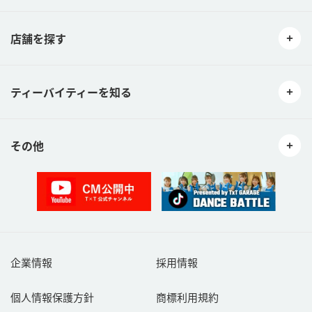
08営利目的や個人的な売買・譲渡・出会い・役務提供を持ちかける
行為。
09営利目的いかんを問わず宣伝行為。
店舗を探す
10著作権、著作人格権、商標権等の知的財産権、プライバシー権
等、他社の権利又は利益を侵害する行為。
11当社及び本サービスとは関係のない情報を投稿する行為。
ティーバイティーを知る
12コンピュータウィルス等の有害なプログラムを送信、提供、また
は書き込みその他の使用する行為。
13本規約等に違反する行為。
14その他当社が不適切と判断する行為。
その他
ご利用者が前項に該当する行為またそのおそれのある行為を行った
場合、当社はご利用者への通知を要さず、いつでも当該ご利用者の
クチコミの訂正又は削除ができるものとします。また、当社は当該
ご利用者に対して、本サービスの利用ができないよう措置をとるこ
とができるものとします。
第６条（著作権等）
ご利用者が本サービスでクチコミを投稿した時点で、当該書込み内
容の国内外における著作権法上のすべての権利（著作権法第２７
企業情報
採用情報
条、第２８条の権利を含むものとします。以下同じ。）を、ご利用
者が当社（及び本約款第９条に定める共同利用者を含む。以下同
個人情報保護方針
商標利用規約
じ）に対して無償で利用することを許諾したものとします。