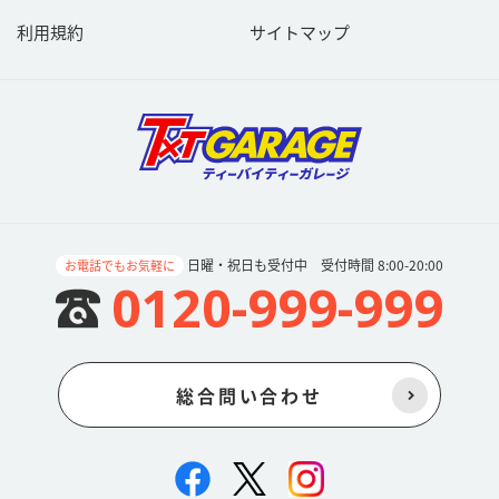
ご利用者は、以下の各号に定める事項をご理解の上同意し遵守する
ものとします。
利用規約
サイトマップ
01投稿内容について、投稿したご利用者が著作権法上のすべての権
利を有していることを、当社に対して保証していただきます。著作
権法上の権利の有無については充分に注意の上投稿してください。
02ご利用者が第三者の著作物等を利用して投稿する場合には、ご利
用者の責任と負担において、第三者の許諾等必要な権利処理がなさ
れていることを当社に対して保証していただきます。なお当該権利
処理には、ご利用者から当社に対する利用許諾、当社から第三者に
対する再利用許諾に必要な権利処理を含みます。第三者の著作物等
をご利用される場合には充分に注意をして投稿してください。
03当社または当社から再利用許諾を受けた第三者が、ご利用者が投
日曜・祝日も受付中 受付時間 8:00-20:00
お電話でもお気軽に
稿した内容を、当社のウェブサイト内や当該第三者が運営するウェ
0120-999-999
ブサイトへのコンテンツ提供その他の様々な方法で利用する場合が
ございます。また、ご利用者は、本条項に具体的に記載された場合
に限定せず、当社または当社から再利用許諾を受けた第三者が書き
込み内容を利用する場合には、著作権法上の著作者人格権（公表
権・氏名表示権・同一性保持権）を行使しないものとします。
総合問い合わせ
04当社または当社から再利用許諾を受けた第三者が、ご利用者が投
稿した内容を利用する場合には、地域制限その他付随条件を付けな
いものとします。またご利用者の利用許諾期間は投稿内容の著作権
が存続する限り継続するものとし、著作権使用料、ロイヤリティ等
の対価は一切発生しないものとします。