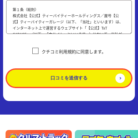
第１条（総則）
株式会社【公式】ティーバイティーホールディングス／屋号【公
式】ティーバイティーガレージ（以下、「当社」といいます）は、
インターネット上で運営するウェブサイト「【公式】TxT
GARAGE」（以下、「本サイト」といいます。）において、当社が
提供するクチコミサービス（以下、「本サービス」といいます）の
ご利用規約として、本「【公式】ティーバイティーガレージ クチ
クチコミ利用規約に同意します。
コミご利用規約」（以下、「本規約」といいます）を設けておりま
す。本規約をご同意の上、本サービスをご利用ください。
第２条（規約の範囲と変更）
本規約は、本サービスをご利用される全てのご利用者に適用されま
口コミを送信する
す。本サービスをご利用された際は、ご利用者は本規約にご同意さ
れご承諾されたものとみなされます。 当社は、必要に応じて本規約
を変更することがあります。この場合当社は、変更後の規約を当社
が適当と判断する方法で告知します。変更後にご利用者が本サイト
をご利用された際は、ご利用者は当該変更にご同意され承諾された
ものとみなされます。
第３条（ご利用者の責任）
ご利用者は、自己の責任において本サービスを利用するものとし、