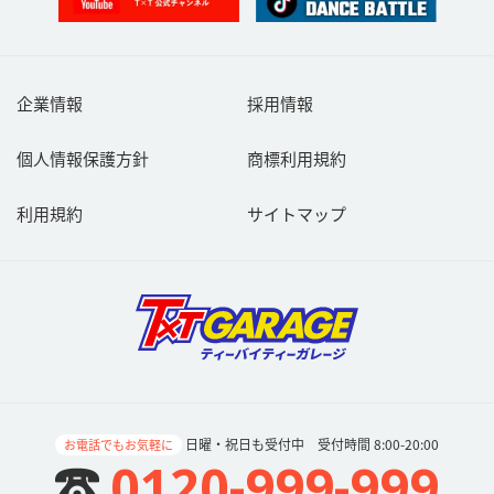
とができるものとします。
第６条（著作権等）
ご利用者が本サービスでクチコミを投稿した時点で、当該書込み内
容の国内外における著作権法上のすべての権利（著作権法第２７
企業情報
採用情報
条、第２８条の権利を含むものとします。以下同じ。）を、ご利用
者が当社（及び本約款第９条に定める共同利用者を含む。以下同
個人情報保護方針
商標利用規約
じ）に対して無償で利用することを許諾したものとします。
ご利用者は、以下の各号に定める事項をご理解の上同意し遵守する
ものとします。
利用規約
サイトマップ
01投稿内容について、投稿したご利用者が著作権法上のすべての権
利を有していることを、当社に対して保証していただきます。著作
権法上の権利の有無については充分に注意の上投稿してください。
02ご利用者が第三者の著作物等を利用して投稿する場合には、ご利
用者の責任と負担において、第三者の許諾等必要な権利処理がなさ
れていることを当社に対して保証していただきます。なお当該権利
処理には、ご利用者から当社に対する利用許諾、当社から第三者に
対する再利用許諾に必要な権利処理を含みます。第三者の著作物等
をご利用される場合には充分に注意をして投稿してください。
03当社または当社から再利用許諾を受けた第三者が、ご利用者が投
日曜・祝日も受付中 受付時間 8:00-20:00
お電話でもお気軽に
稿した内容を、当社のウェブサイト内や当該第三者が運営するウェ
0120-999-999
ブサイトへのコンテンツ提供その他の様々な方法で利用する場合が
ございます。また、ご利用者は、本条項に具体的に記載された場合