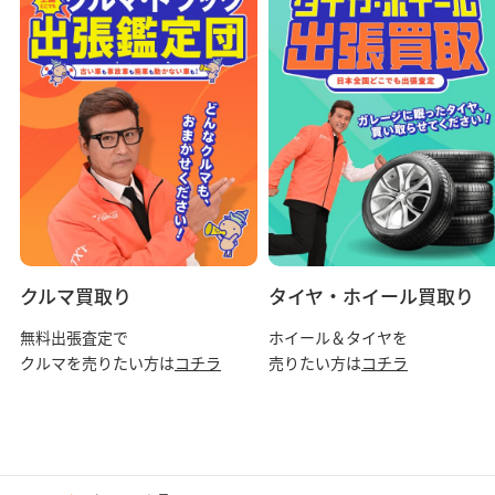
本サービスを利用してなされた一切の行為及びその結果について一
切の責任を負います。万一、ご利用者の行為により、当社または第
三者に損害が発生した場合、当該損害の全額を補償するものとしま
す。
第４条（本サービスにおける保証）
01当社は、クチコミの内容に関して、その正確性・合法性・完全
性・有用性などいかなる保証も致しません。
02当社は、ご利用者が本サービスを利用するにあたって生じた損害
（クチコミの内容、リンク設定された外部ウェブサイトによって生
じた損害、コンピュータウィルス感染被害による損害も含むが、こ
れらに限られません。）に対する賠償請求に応じません。
03当社はご利用者同士のトラブル等に関し、一切の補償及び関与を
致しません。
クルマ買取り
タイヤ・ホイール買取り
第５条（禁止事項）
無料出張査定で
ホイール＆タイヤを
次の各号に該当する行為またそのおそれのある行為は禁止します。
クルマを売りたい方は
コチラ
売りたい方は
コチラ
01利用ユーザー又は当社への誹謗中傷、断定的批判、揶揄、攻撃又
はこれに準ずると当社が判断した書き込み内容及び当該内容が記載
された外部サイトへのリンク等を掲載する行為。
02当社または第三者の財産権、プライバシーその他の権利を侵害す
る行為、またはその恐れのある行為。
03当社または第三者に迷惑、不利益もしくは損害を与える行為、ま