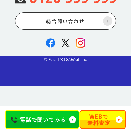
に限定せず、当社または当社から再利用許諾を受けた第三者が書き
込み内容を利用する場合には、著作権法上の著作者人格権（公表
権・氏名表示権・同一性保持権）を行使しないものとします。
総合問い合わせ
04当社または当社から再利用許諾を受けた第三者が、ご利用者が投
稿した内容を利用する場合には、地域制限その他付随条件を付けな
いものとします。またご利用者の利用許諾期間は投稿内容の著作権
が存続する限り継続するものとし、著作権使用料、ロイヤリティ等
の対価は一切発生しないものとします。
05当社は投稿内容を、個人を特定できる情報を除去したうえで、製
品開発の参考資料やマーケティングデータ等として活用し、または
© 2025 T×TGARAGE Inc
第三者に提供する場合がございます。予めご了承お願いします。
ご利用者は、他のご利用者が投稿したクチコミ等を出版物、他Web
サイト、商品等において、その利用場所・利用方法を問わず、当社
の許可なく利用することはできません。
第７条（本サービスの中止・中断）
当社は次の場合には、ご利用者に事前に通知を行うことなく本サイ
トの提供の全部あるいは一部を中止することがあります。
01当社における本サイトの定期保守または緊急保守を実施する場合
または工事上やむを得ない場合。
02第一種電気通信事業者が電気通信サービスを中止した場合。
03天災、停電、戦争等の不可抗力や第三者による妨害行為等によ
り、サービスの提供が困難になった場合。