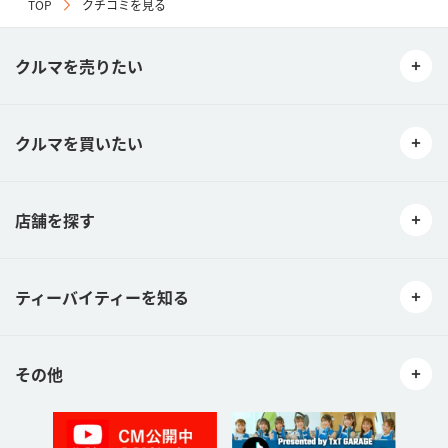
TOP
クチコミを見る
たはそのおそれのある行為。
04当社または第三者に対して事実に反する情報他、公序良俗に反す
る、またはそのおそれのある情報を提供する行為。
クルマを売りたい
05犯罪行為、公序良俗に反する行為、その他法令に違反する行為、
またはそのおそれのある行為。
06選挙活動、宗教活動もしくはまたはこれらに類する行為、その他
の政治および宗教に関する行為。
クルマを買いたい
07性的嫌悪感を催す行為。
08営利目的や個人的な売買・譲渡・出会い・役務提供を持ちかける
行為。
09営利目的いかんを問わず宣伝行為。
店舗を探す
10著作権、著作人格権、商標権等の知的財産権、プライバシー権
等、他社の権利又は利益を侵害する行為。
11当社及び本サービスとは関係のない情報を投稿する行為。
ティーバイティーを知る
12コンピュータウィルス等の有害なプログラムを送信、提供、また
は書き込みその他の使用する行為。
13本規約等に違反する行為。
14その他当社が不適切と判断する行為。
その他
ご利用者が前項に該当する行為またそのおそれのある行為を行った
場合、当社はご利用者への通知を要さず、いつでも当該ご利用者の
クチコミの訂正又は削除ができるものとします。また、当社は当該
ご利用者に対して、本サービスの利用ができないよう措置をとるこ