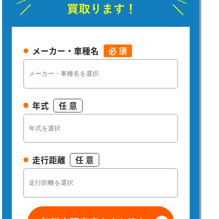
メーカー・車種名
必 須
年式
任 意
走行距離
任 意