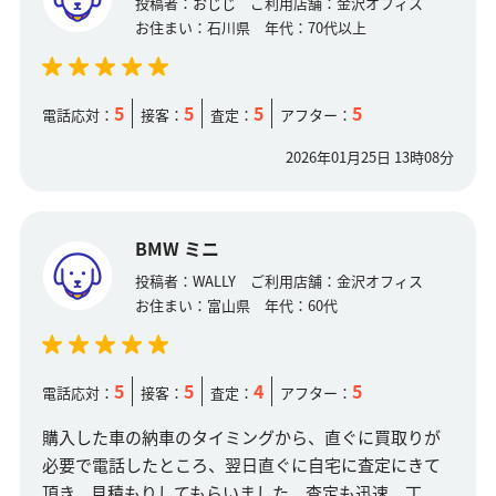
投稿者：
おじじ
ご利用店舗：
金沢オフィス
お住まい：
石川県
年代：
70代以上
5
5
5
5
電話応対：
接客：
査定：
アフター：
2026年01月25日 13時08分
BMW ミニ
投稿者：
WALLY
ご利用店舗：
金沢オフィス
お住まい：
富山県
年代：
60代
5
5
4
5
電話応対：
接客：
査定：
アフター：
購入した車の納車のタイミングから、直ぐに買取りが
必要で電話したところ、翌日直ぐに自宅に査定にきて
頂き、見積もりしてもらいました。査定も迅速、丁