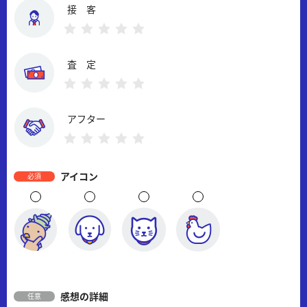
接 客
査 定
アフター
アイコン
必須
感想の詳細
任意