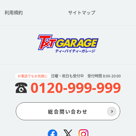
ご利用者は、以下の各号に定める事項をご理解の上同意し遵守する
ものとします。
利用規約
サイトマップ
01投稿内容について、投稿したご利用者が著作権法上のすべての権
利を有していることを、当社に対して保証していただきます。著作
権法上の権利の有無については充分に注意の上投稿してください。
02ご利用者が第三者の著作物等を利用して投稿する場合には、ご利
用者の責任と負担において、第三者の許諾等必要な権利処理がなさ
れていることを当社に対して保証していただきます。なお当該権利
処理には、ご利用者から当社に対する利用許諾、当社から第三者に
対する再利用許諾に必要な権利処理を含みます。第三者の著作物等
をご利用される場合には充分に注意をして投稿してください。
03当社または当社から再利用許諾を受けた第三者が、ご利用者が投
日曜・祝日も受付中 受付時間 8:00-20:00
お電話でもお気軽に
稿した内容を、当社のウェブサイト内や当該第三者が運営するウェ
0120-999-999
ブサイトへのコンテンツ提供その他の様々な方法で利用する場合が
ございます。また、ご利用者は、本条項に具体的に記載された場合
に限定せず、当社または当社から再利用許諾を受けた第三者が書き
込み内容を利用する場合には、著作権法上の著作者人格権（公表
権・氏名表示権・同一性保持権）を行使しないものとします。
総合問い合わせ
04当社または当社から再利用許諾を受けた第三者が、ご利用者が投
稿した内容を利用する場合には、地域制限その他付随条件を付けな
いものとします。またご利用者の利用許諾期間は投稿内容の著作権
が存続する限り継続するものとし、著作権使用料、ロイヤリティ等