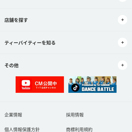
07性的嫌悪感を催す行為。
08営利目的や個人的な売買・譲渡・出会い・役務提供を持ちかける
行為。
09営利目的いかんを問わず宣伝行為。
店舗を探す
10著作権、著作人格権、商標権等の知的財産権、プライバシー権
等、他社の権利又は利益を侵害する行為。
11当社及び本サービスとは関係のない情報を投稿する行為。
ティーバイティーを知る
12コンピュータウィルス等の有害なプログラムを送信、提供、また
は書き込みその他の使用する行為。
13本規約等に違反する行為。
14その他当社が不適切と判断する行為。
その他
ご利用者が前項に該当する行為またそのおそれのある行為を行った
場合、当社はご利用者への通知を要さず、いつでも当該ご利用者の
クチコミの訂正又は削除ができるものとします。また、当社は当該
ご利用者に対して、本サービスの利用ができないよう措置をとるこ
とができるものとします。
第６条（著作権等）
ご利用者が本サービスでクチコミを投稿した時点で、当該書込み内
容の国内外における著作権法上のすべての権利（著作権法第２７
企業情報
採用情報
条、第２８条の権利を含むものとします。以下同じ。）を、ご利用
者が当社（及び本約款第９条に定める共同利用者を含む。以下同
個人情報保護方針
商標利用規約
じ）に対して無償で利用することを許諾したものとします。