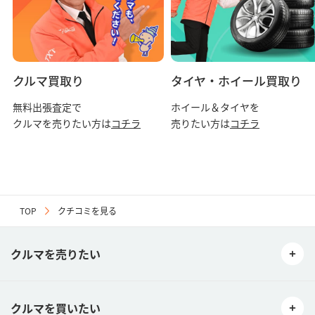
02当社は、ご利用者が本サービスを利用するにあたって生じた損害
（クチコミの内容、リンク設定された外部ウェブサイトによって生
じた損害、コンピュータウィルス感染被害による損害も含むが、こ
れらに限られません。）に対する賠償請求に応じません。
03当社はご利用者同士のトラブル等に関し、一切の補償及び関与を
致しません。
クルマ買取り
タイヤ・ホイール買取り
第５条（禁止事項）
無料出張査定で
ホイール＆タイヤを
次の各号に該当する行為またそのおそれのある行為は禁止します。
クルマを売りたい方は
コチラ
売りたい方は
コチラ
01利用ユーザー又は当社への誹謗中傷、断定的批判、揶揄、攻撃又
はこれに準ずると当社が判断した書き込み内容及び当該内容が記載
された外部サイトへのリンク等を掲載する行為。
02当社または第三者の財産権、プライバシーその他の権利を侵害す
る行為、またはその恐れのある行為。
03当社または第三者に迷惑、不利益もしくは損害を与える行為、ま
TOP
クチコミを見る
たはそのおそれのある行為。
04当社または第三者に対して事実に反する情報他、公序良俗に反す
る、またはそのおそれのある情報を提供する行為。
クルマを売りたい
05犯罪行為、公序良俗に反する行為、その他法令に違反する行為、
またはそのおそれのある行為。
06選挙活動、宗教活動もしくはまたはこれらに類する行為、その他
の政治および宗教に関する行為。
クルマを買いたい