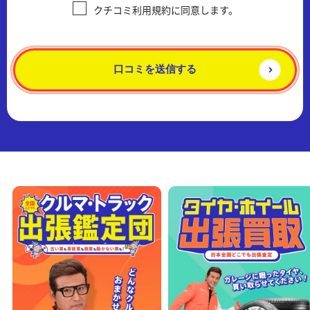
クチコミ利用規約に同意します。
コミご利用規約」（以下、「本規約」といいます）を設けておりま
す。本規約をご同意の上、本サービスをご利用ください。
第２条（規約の範囲と変更）
本規約は、本サービスをご利用される全てのご利用者に適用されま
口コミを送信する
す。本サービスをご利用された際は、ご利用者は本規約にご同意さ
れご承諾されたものとみなされます。 当社は、必要に応じて本規約
を変更することがあります。この場合当社は、変更後の規約を当社
が適当と判断する方法で告知します。変更後にご利用者が本サイト
をご利用された際は、ご利用者は当該変更にご同意され承諾された
ものとみなされます。
第３条（ご利用者の責任）
ご利用者は、自己の責任において本サービスを利用するものとし、
本サービスを利用してなされた一切の行為及びその結果について一
切の責任を負います。万一、ご利用者の行為により、当社または第
三者に損害が発生した場合、当該損害の全額を補償するものとしま
す。
第４条（本サービスにおける保証）
01当社は、クチコミの内容に関して、その正確性・合法性・完全
性・有用性などいかなる保証も致しません。