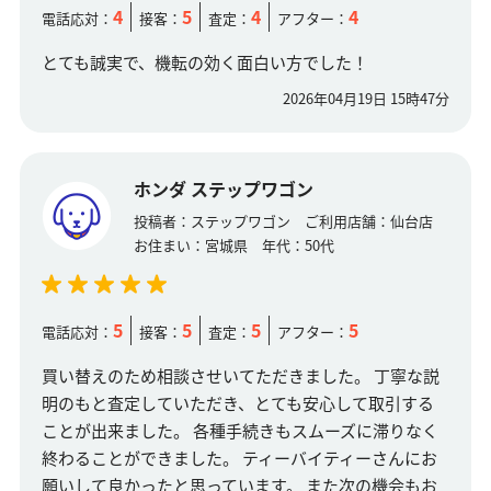
4
5
4
4
電話応対：
接客：
査定：
アフター：
とても誠実で、機転の効く面白い方でした！
2026年04月19日 15時47分
ホンダ ステップワゴン
投稿者：
ステップワゴン
ご利用店舗：
仙台店
お住まい：
宮城県
年代：
50代
5
5
5
5
電話応対：
接客：
査定：
アフター：
買い替えのため相談させいてただきました。 丁寧な説
明のもと査定していただき、とても安心して取引する
ことが出来ました。 各種手続きもスムーズに滞りなく
終わることができました。 ティーバイティーさんにお
願いして良かったと思っています。 また次の機会もお