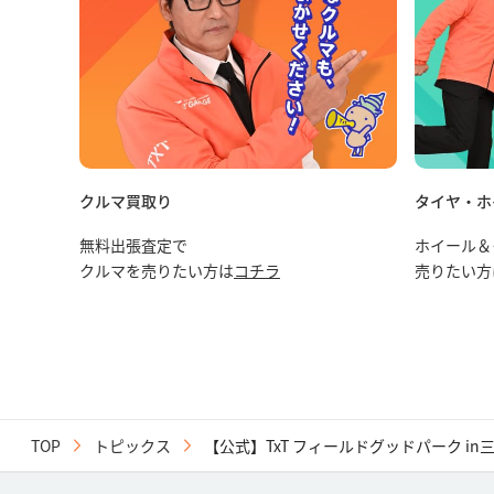
クルマ買取り
タイヤ・ホ
無料出張査定で
ホイール＆
クルマを売りたい方は
コチラ
売りたい方
TOP
トピックス
【公式】TxT フィールドグッドパーク i