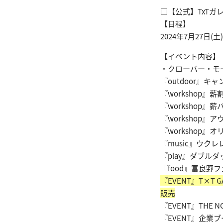
□【公式】TxTガレ
【日程】
2024年7月27日(土
【イベント内容】
・クローバー・モ
『outdoor』キ
『workshop』
『workshop』
『workshop
『workshop
『music』ウクレ
『play』ダブルダ
『food』富良野
『EVENT』T×
販売
『EVENT』THE
『EVENT』企業ブ