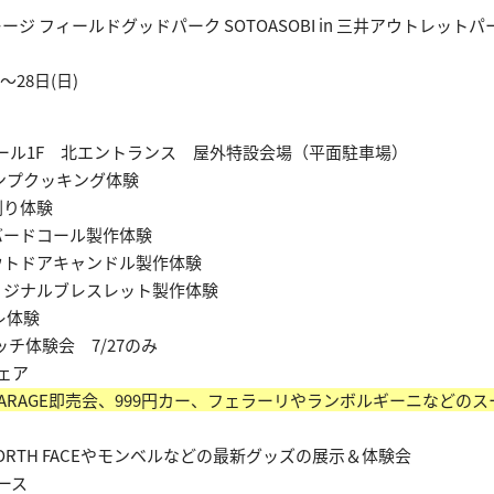
ージ フィールドグッドパーク SOTOASOBI in 三井アウトレット
)〜28日(日)
ール1F 北エントランス 屋外特設会場（平面駐車場）
ャンプクッキング体験
薪割り体験
薪バードコール製作体験
』アウトドアキャンドル製作体験
』オリジナルブレスレット製作体験
レ体験
ッチ体験会 7/27のみ
フェア
T GARAGE即売会、999円カー、フェラーリやランボルギーニなどの
 NORTH FACEやモンベルなどの最新グッズの展示＆体験会
ース