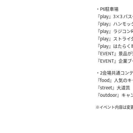
・P6駐車場
『play』3×3 
『play』ハンモ
『play』ラジコン
『play』ストラ
『play』はたら
『EVENT』景品
『EVENT』企業ブ
・2会場共通コン
『food』人気の
『street』大道芸
『outdoor』
※イベント内容は変