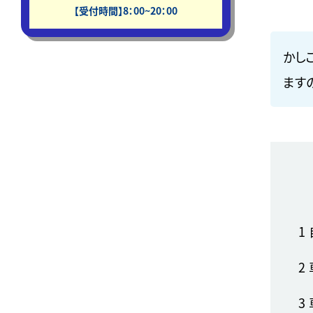
【受付時間】8：00~20：00
かし
ます
1
2
3