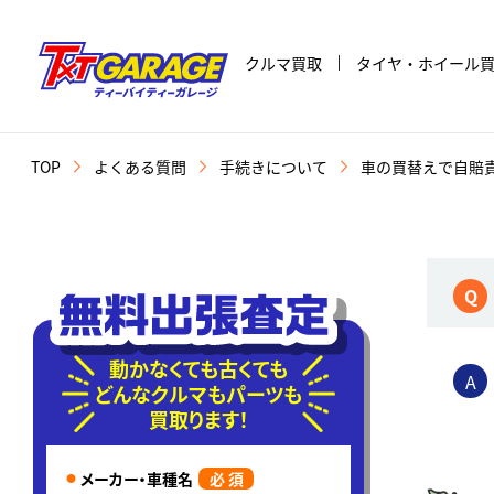
クルマ買取
タイヤ・ホイール
TOP
よくある質問
手続きについて
車の買替えで自賠
Q
動かなくても古くても
A
どんなクルマもパーツも
買取ります！
メーカー・車種名
必 須