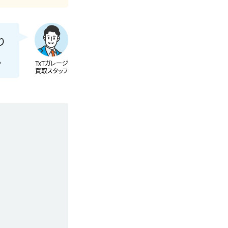
り
。
TxTガレージ
買取スタッフ