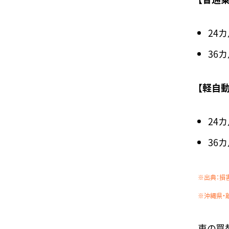
24カ
36カ
【軽自
24カ
36カ
※出典：損
※沖縄県・
車の買