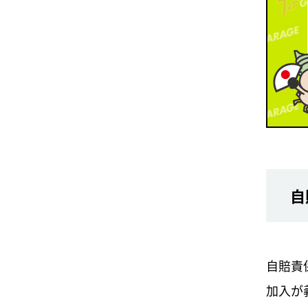
自
自賠責
加入が