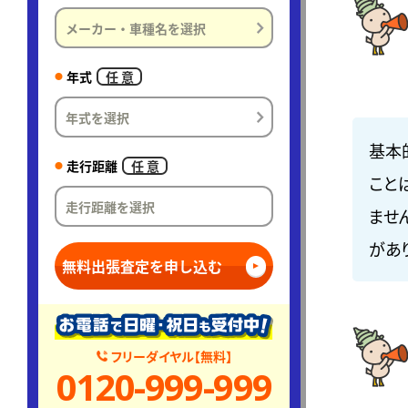
年式
任 意
基本
走行距離
任 意
こと
ませ
があ
無料出張査定を申し込む
フリーダイヤル【無料】
0120-999-999