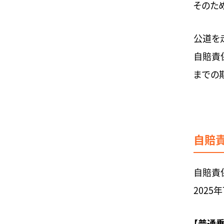
そのた
公道を
自賠責
までの
自賠
自賠責
202
【普通