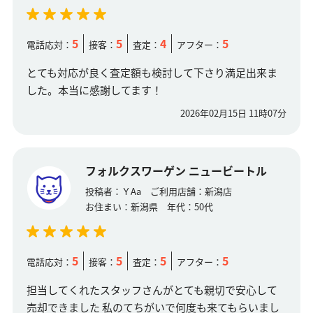
5
5
4
5
電話応対：
接客：
査定：
アフター：
とても対応が良く査定額も検討して下さり満足出来ま
した。本当に感謝してます！
2026年02月15日 11時07分
フォルクスワーゲン ニュービートル
投稿者：
ＹAa
ご利用店舗：
新潟店
お住まい：
新潟県
年代：
50代
5
5
5
5
電話応対：
接客：
査定：
アフター：
担当してくれたスタッフさんがとても親切で安心して
売却できました 私のてちがいで何度も来てもらいまし