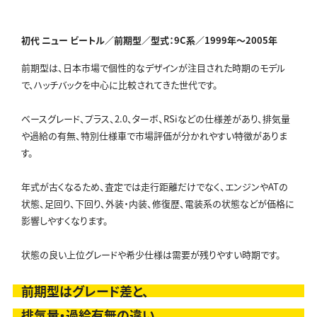
初代 ニュー ビートル／前期型／型式：9C系／
1999年～2005年
前期型は、日本市場で個性的なデザインが注目された時期のモデル
で、ハッチバックを中心に比較されてきた世代です。
ベースグレード、プラス、2.0、ターボ、RSiなどの仕様差があり、排気量
や過給の有無、特別仕様車で市場評価が分かれやすい特徴がありま
す。
年式が古くなるため、査定では走行距離だけでなく、エンジンやATの
状態、足回り、下回り、外装・内装、修復歴、電装系の状態などが価格に
影響しやすくなります。
状態の良い上位グレードや希少仕様は需要が残りやすい時期です。
前期型はグレード差と、
排気量・過給有無の違い、