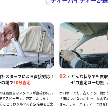
ティーバイティーが
選
02
自社スタッフによる直接対応！
どんな状態でも買取
その場で
10分査定
ゼロ査定は一切無し
で経験豊富なスタッフが直接お伺い
ボロボロでも、古くても、動か
場でスピーディに査定いたします。
「値段つかないかも…」なんて
0分ほどでおクルマの査定結果をご案
せん。ティーバイティーではゼ