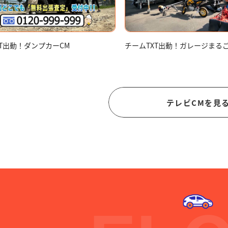
XT出動！ダンプカーCM
チームTXT出動！ガレージまる
テレビCMを見