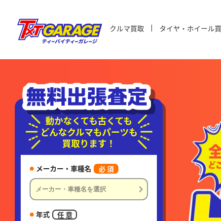
クルマ買取
タイヤ・ホイール
動かなくても古くても
どんなクルマもパーツも
買取ります！
メーカー・車種名
必 須
年式
任 意