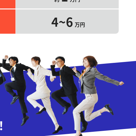
4~6
万円
！