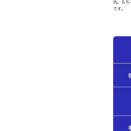
内。もち
です。