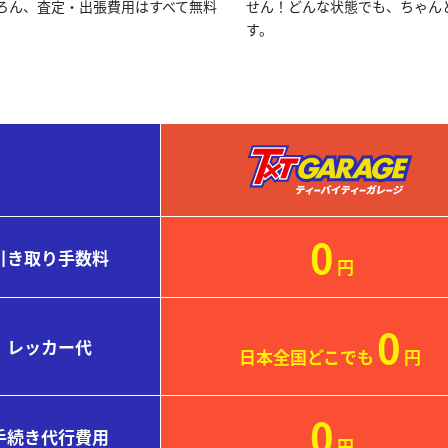
ろん、査定・出張費用はすべて無料
せん！どんな状態でも、ちゃん
す。
0
引き取り
手数料
円
0
レッカー代
日本全国どこでも
円
0
手続き
代行費用
円