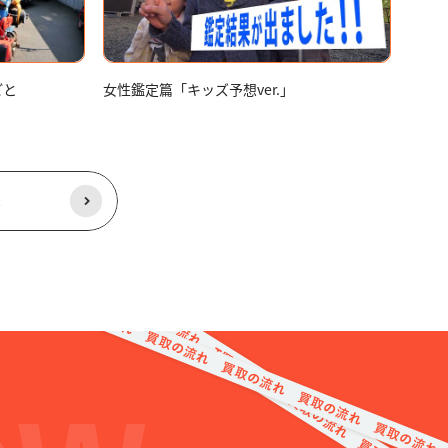
ごと
女性鑑定篇「キッズ予想ver.」
る