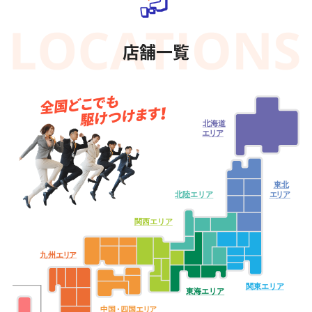
店舗一覧
北海道
エ
リ
ア
東北
北陸エリア
エ
リ
ア
関西エリア
九
州
エ
リ
ア
関東エリア
東海エリア
中
国・
四
国
エ
リ
ア