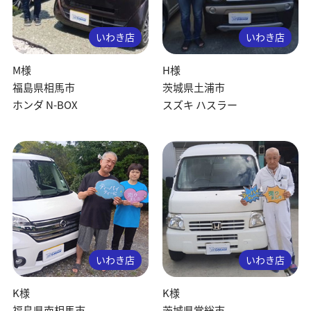
いわき店
いわき店
M様
H様
福島県相馬市
茨城県土浦市
ホンダ N-BOX
スズキ ハスラー
いわき店
いわき店
K様
K様
福島県南相馬市
茨城県常総市