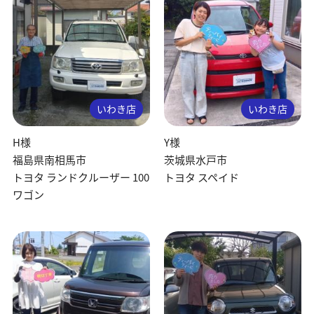
いわき店
いわき店
H様
Y様
福島県南相馬市
茨城県水戸市
トヨタ ランドクルーザー 100
トヨタ スペイド
ワゴン