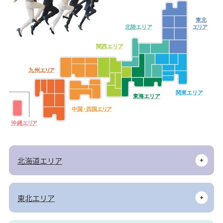
東北
北陸エリア
エ
リ
ア
関西エリア
九
州
エ
リ
ア
関東エリア
東海エリア
中
国・
四
国
エ
リ
ア
沖
縄
エ
リ
ア
北海道エリア
東北エリア