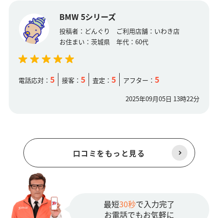
BMW 5シリーズ
投稿者：
どんぐり
ご利用店舗：
いわき店
お住まい：
茨城県
年代：
60代
5
5
5
5
電話応対：
接客：
査定：
アフター：
2025年09月05日 13時22分
口コミをもっと見る
最短
30秒
で入力完了
お電話でもお気軽に