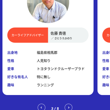
佐藤 瑠璃
カーライフアドバイザー
／
さとう るり
出身地
福島県いわき市
出身
性格
明るい
性格
愛車
トヨタプリウス
愛車
好きな有名人
ちゃんみな
好き
趣味
旅行・ドライブ
趣味
4
/
8