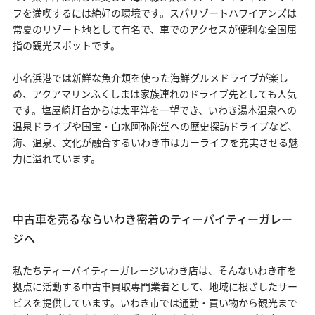
フを満喫するには絶好の環境です。スパリゾートハワイアンズは
常夏のリゾート地として有名で、車でのアクセスが便利な全国屈
指の観光スポットです。
小名浜港では新鮮な魚介類を使った海鮮グルメドライブが楽し
め、アクアマリンふくしまは家族連れのドライブ先としても人気
です。塩屋崎灯台からは太平洋を一望でき、いわき湯本温泉への
温泉ドライブや国宝・白水阿弥陀堂への歴史探訪ドライブなど、
海、温泉、文化が融合するいわき市はカーライフを充実させる魅
力に溢れています。
中古車を売るならいわき密着のティーバイティーガレー
ジへ
私たちティーバイティーガレージいわき店は、そんないわき市を
拠点に活動する中古車買取専門業者として、地域に根ざしたサー
ビスを提供しています。いわき市では通勤・買い物から観光まで