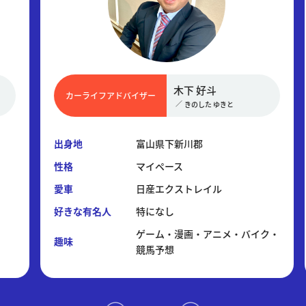
木下 好斗
カーライフアドバイザー
カ
／
きのした ゆきと
出身地
富山県下新川郡
出身
性格
マイペース
性格
愛車
日産エクストレイル
愛車
好きな有名人
特になし
好き
ゲーム・漫画・アニメ・バイク・
趣味
趣味
競馬予想