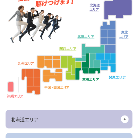
北海道
エ
リ
ア
東北
北陸エリア
エ
リ
ア
関西エリア
九
州
エ
リ
ア
関東エリア
東海エリア
中
国・
四
国
エ
リ
ア
沖
縄
エ
リ
ア
北海道エリア