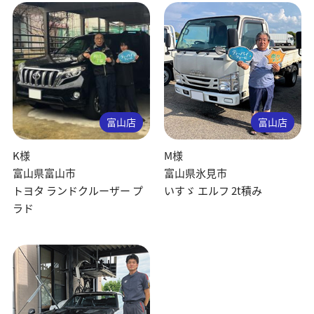
富山店
富山店
K様
M様
富山県富山市
富山県氷見市
トヨタ ランドクルーザー プ
いすゞ エルフ 2t積み
ラド