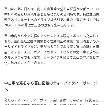
富山は、北に日本海、南に立山連峰を望む自然豊かな都市で、四
季折々の美しい景色を車とともに楽しめる地域です。特に立山黒
部アルペンルートへのドライブは格別で、春の「雪の大谷」では
20メートルの雪壁が圧巻の景観を生み出します。
富山市内から車で気軽にアクセスできる観光スポットも充実して
おり、富山城址公園や風情ある岩瀬地区の散策、富山湾沿いのシ
ーサイドドライブなど、車があることでより深く富山の魅力を堪
能できます。また、ホタルイカやシロエビなどの海の幸を求めた
グルメドライブも人気で、カーライフを通じて富山の豊かな食文
化に触れることができます。
中古車を売るなら富山密着のティーバイティーガレージ
へ
私たちティーバイティーガレージ富山店は、そんな富山を拠点に