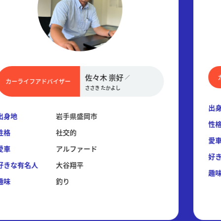
佐々木 崇好
／
カーライフアドバイザー
ささき たかよし
出
出身地
岩手県盛岡市
性
性格
社交的
愛
愛車
アルファード
好
好きな有名人
大谷翔平
趣
趣味
釣り