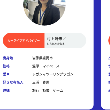
村上 叶恵
／
カーライフアドバイザー
むらかみ かなえ
出身地
岩手県盛岡市
性格
温厚 マイペース
愛車
レガシィツーリングワゴン
好きな有名人
三浦 春馬
趣味
旅行 読書 ゲーム