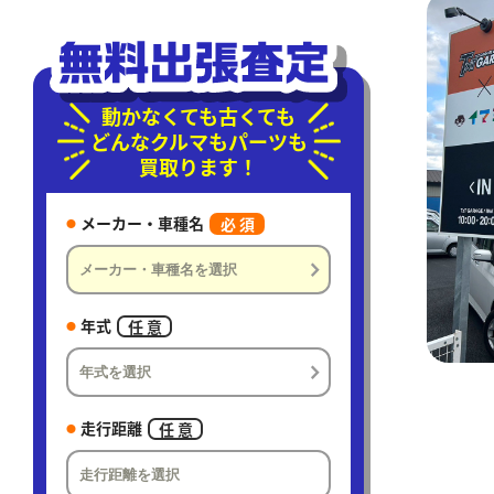
動かなくても古くても
どんなクルマもパーツも
買取ります！
メーカー・車種名
必 須
年式
任 意
走行距離
任 意