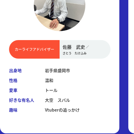
佐藤 武史
／
カーライフアドバイザー
さとう たけふみ
出身地
岩手県盛岡市
性格
温和
愛車
トール
好きな有名人
大空 スバル
趣味
Vtuberの追っかけ