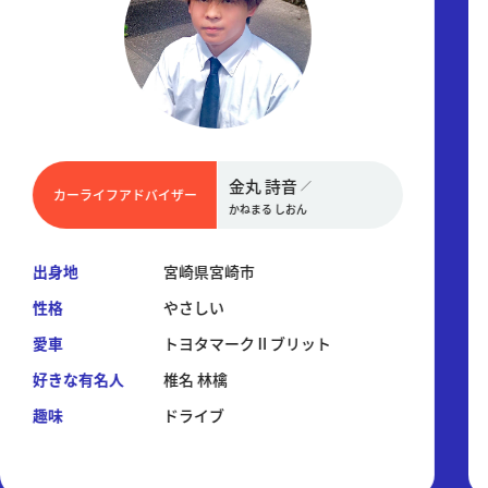
金丸 詩音
／
カーライフアドバイザー
かねまる しおん
出身地
宮崎県宮崎市
性格
やさしい
愛車
トヨタマークⅡブリット
好きな有名人
椎名 林檎
趣味
ドライブ