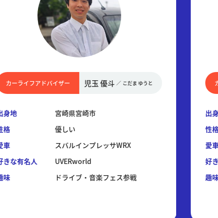
児玉 優斗
カーライフアドバイザー
／
こだま ゆうと
出身地
宮崎県宮崎市
出
性格
優しい
性
愛車
スバルインプレッサWRX
愛
好きな有名人
UVERworld
好
趣味
ドライブ・音楽フェス参戦
趣