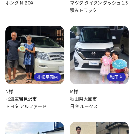
ホンダ N-BOX
マツダ タイタン ダッシュ 1.5
積みトラック
札幌平岡店
秋田店
N様
M様
北海道岩見沢市
秋田県大館市
トヨタ アルファード
日産 ルークス