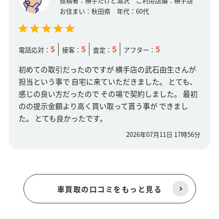
投稿者：
横手だけど湯沢
ご利用店舗：
横手店
お住まい：
秋田県
年代：
60代
5
5
5
5
電話応対：
接客：
査定：
アフター：
初めての取引だったのですが 横手店の武石由生さんが
担当という事で 自宅に来ていただきました。 とても、
感じの良い方だったので その場で契約しました。 最初
のの提示金額より高く買い取って貰う事が できまし
た。 とても良かったです。
2026年07月11日 17時56分
車買取の口コミをもっと見る