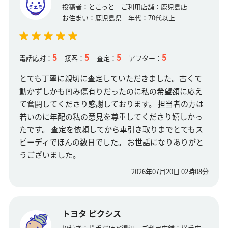
投稿者：
とこっと
ご利用店舗：
鹿児島店
お住まい：
鹿児島県
年代：
70代以上
5
5
5
5
電話応対：
接客：
査定：
アフター：
とても丁寧に親切に査定していただきました。古くて
動かずしかも凹み傷有りだったのに私の希望額に応え
て奮闘してくださり感謝しております。 担当者の方は
若いのに年配の私の意見を尊重してくださり嬉しかっ
たです。 査定を依頼してから車引き取りまでとてもス
ピーディでほんの数日でした。 お世話になりありがと
うございました。
2026年07月20日 02時08分
トヨタ ピクシス