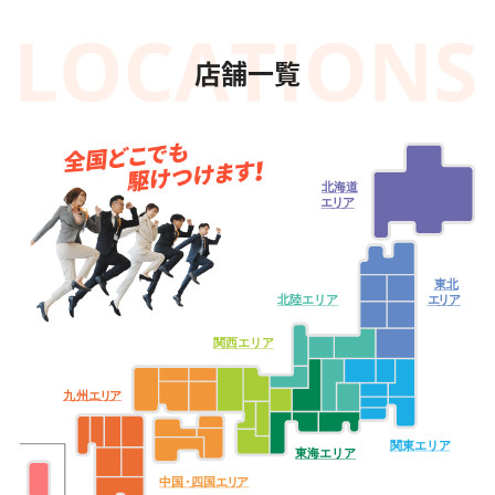
店舗一覧
北海道
エ
リ
ア
東北
北陸エリア
エ
リ
ア
関西エリア
九
州
エ
リ
ア
関東エリア
東海エリア
中
国・
四
国
エ
リ
ア