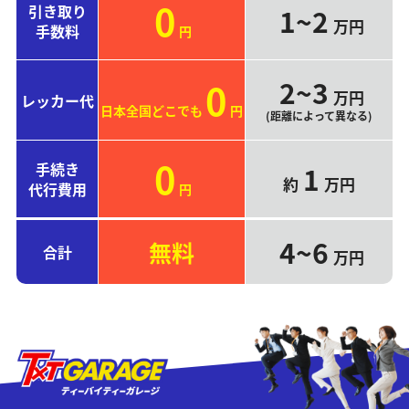
0
引き取り
1~2
万円
手数料
円
2~3
0
万円
レッカー代
日本全国どこでも
円
(距離によって異なる)
0
手続き
1
約
万円
代行費用
円
4~6
無料
合計
万円