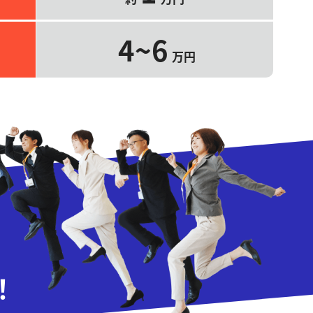
4~6
万円
！