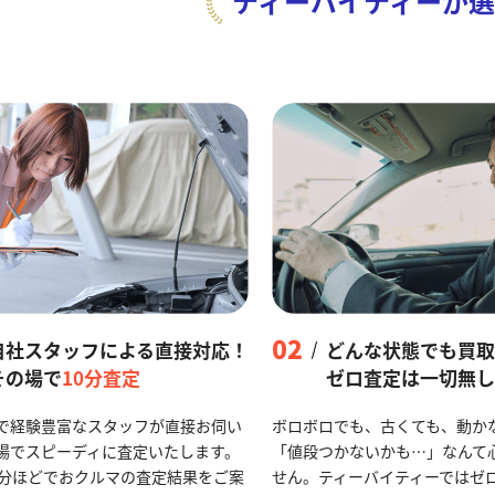
ティーバイティーが
選
02
自社スタッフによる直接対応！
どんな状態でも買取
その場で
10分査定
ゼロ査定は一切無し
で経験豊富なスタッフが直接お伺い
ボロボロでも、古くても、動か
場でスピーディに査定いたします。
「値段つかないかも…」なんて
0分ほどでおクルマの査定結果をご案
せん。ティーバイティーではゼ