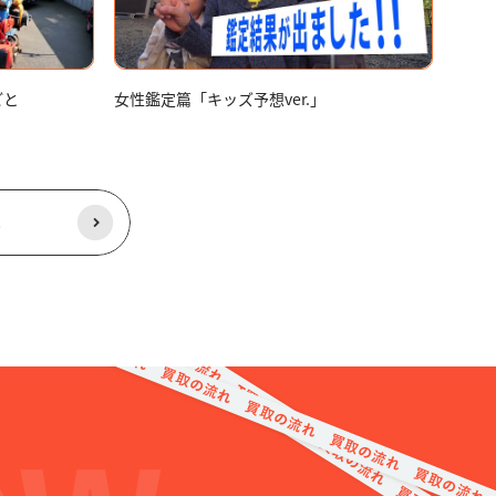
ごと
女性鑑定篇「キッズ予想ver.」
る