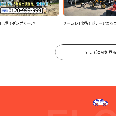
XT出動！ダンプカーCM
チームTXT出動！ガレージまる
テレビCMを見