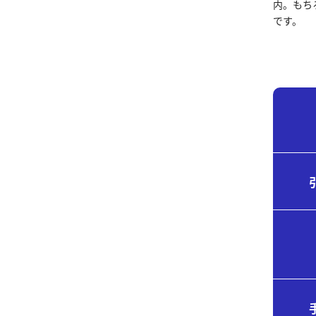
内。もち
です。