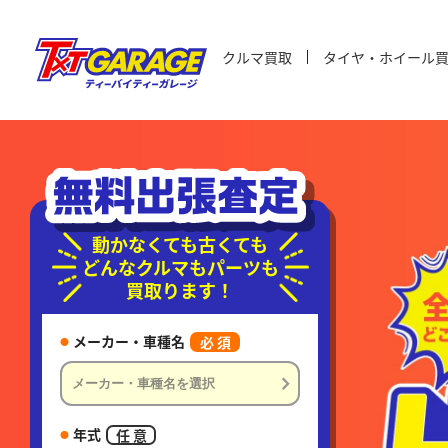
クルマ買取
タイヤ・ホイール
動かなくても古くても
どんなクルマもパーツも
買取ります！
メーカー・車種名
必 須
年式
任 意