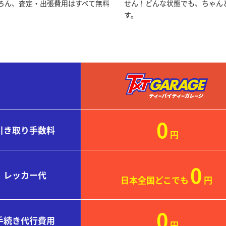
ろん、査定・出張費用はすべて無料
せん！どんな状態でも、ちゃん
す。
0
引き取り
手数料
円
0
レッカー代
日本全国どこでも
円
0
手続き
代行費用
円