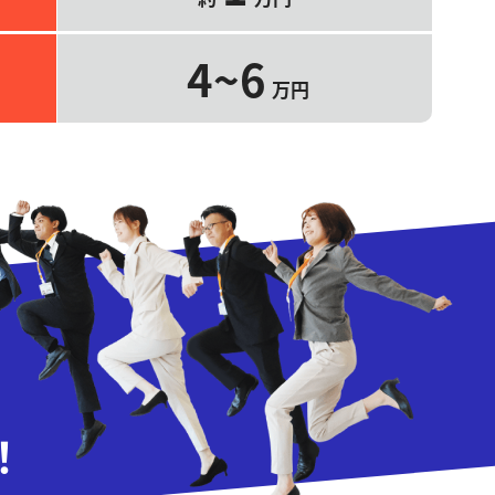
4~6
万円
！