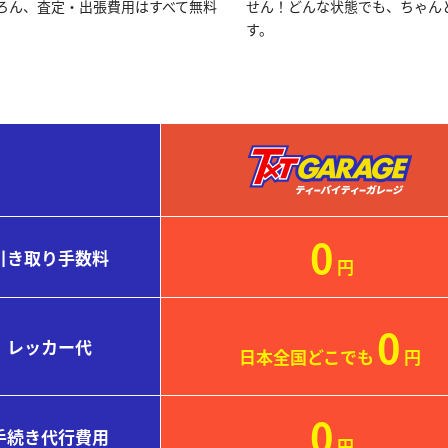
ろん、査定・出張費用はすべて無料
せん！どんな状態でも、ちゃん
す。
0
引き取り
手数料
円
0
レッカー代
日本全国どこでも
円
0
手続き
代行費用
円