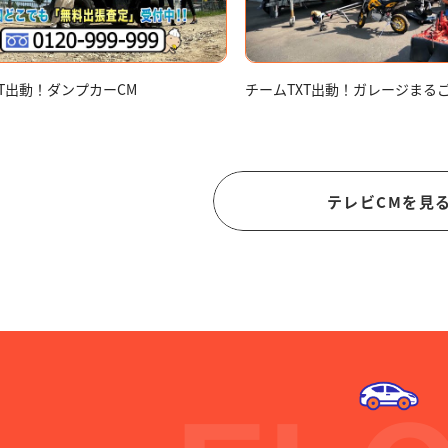
XT出動！ダンプカーCM
チームTXT出動！ガレージまる
テレビCMを見