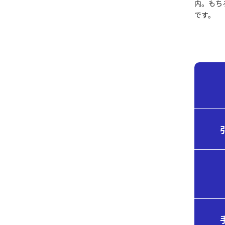
内。もち
です。