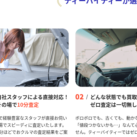
ティーバイティーが
選
02
自社スタッフによる直接対応！
どんな状態でも買取
その場で
10分査定
ゼロ査定は一切無し
で経験豊富なスタッフが直接お伺い
ボロボロでも、古くても、動か
場でスピーディに査定いたします。
「値段つかないかも…」なんて
0分ほどでおクルマの査定結果をご案
せん。ティーバイティーではゼ