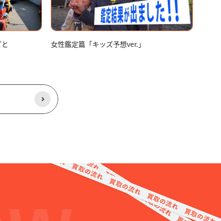
ごと
女性鑑定篇「キッズ予想ver.」
る