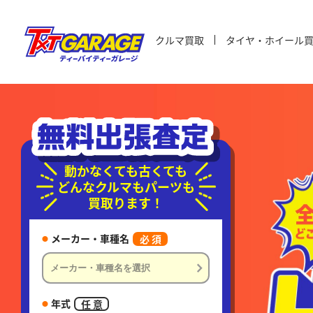
クルマ買取
タイヤ・ホイール
動かなくても古くても
どんなクルマもパーツも
買取ります！
メーカー・車種名
必 須
年式
任 意