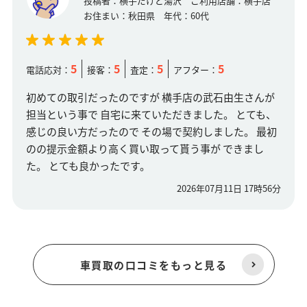
投稿者：
横手だけど湯沢
ご利用店舗：
横手店
お住まい：
秋田県
年代：
60代
5
5
5
5
電話応対：
接客：
査定：
アフター：
初めての取引だったのですが 横手店の武石由生さんが
担当という事で 自宅に来ていただきました。 とても、
感じの良い方だったので その場で契約しました。 最初
のの提示金額より高く買い取って貰う事が できまし
た。 とても良かったです。
2026年07月11日 17時56分
車買取の口コミをもっと見る