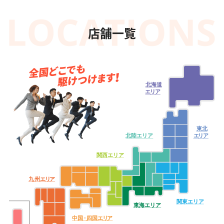
店舗一覧
北海道
エ
リ
ア
東北
北陸エリア
エ
リ
ア
関西エリア
九
州
エ
リ
ア
関東エリア
東海エリア
中
国・
四
国
エ
リ
ア