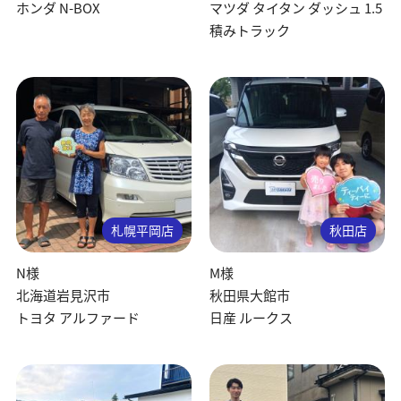
ホンダ N-BOX
マツダ タイタン ダッシュ 1.5
積みトラック
札幌平岡店
秋田店
N様
M様
北海道岩見沢市
秋田県大館市
トヨタ アルファード
日産 ルークス