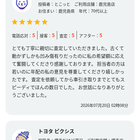
投稿者：
とこっと
ご利用店舗：
鹿児島店
お住まい：
鹿児島県
年代：
70代以上
5
5
5
5
電話応対：
接客：
査定：
アフター：
とても丁寧に親切に査定していただきました。古くて
動かずしかも凹み傷有りだったのに私の希望額に応え
て奮闘してくださり感謝しております。 担当者の方は
若いのに年配の私の意見を尊重してくださり嬉しかっ
たです。 査定を依頼してから車引き取りまでとてもス
ピーディでほんの数日でした。 お世話になりありがと
うございました。
2026年07月20日 02時08分
トヨタ ピクシス