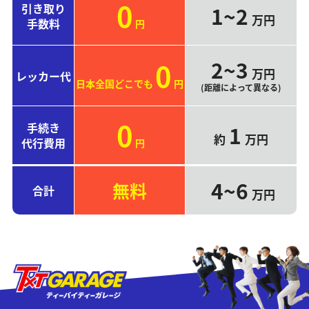
0
引き取り
1~2
万円
手数料
円
2~3
0
万円
レッカー代
日本全国どこでも
円
(距離によって異なる)
0
手続き
1
約
万円
代行費用
円
4~6
無料
合計
万円