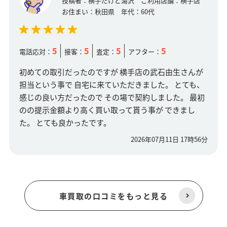
投稿者：
横手だけど湯沢
ご利用店舗：
横手店
お住まい：
秋田県
年代：
60代
5
5
5
5
電話応対：
接客：
査定：
アフター：
初めての取引だったのですが 横手店の武石由生さんが
担当という事で 自宅に来ていただきました。 とても、
感じの良い方だったので その場で契約しました。 最初
のの提示金額より高く買い取って貰う事が できまし
た。 とても良かったです。
2026年07月11日 17時56分
車買取の口コミをもっと見る