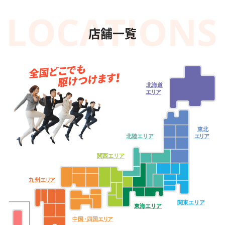
店舗一覧
北海道
エ
リ
ア
東北
北陸エリア
エ
リ
ア
関西エリア
九
州
エ
リ
ア
関東エリア
東海エリア
中
国・
四
国
エ
リ
ア