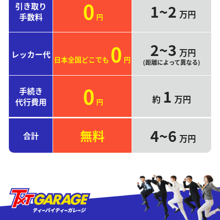
0
引き取り
1~2
万円
手数料
円
2~3
0
万円
レッカー代
日本全国どこでも
円
(距離によって異なる)
0
手続き
1
約
万円
代行費用
円
4~6
無料
合計
万円