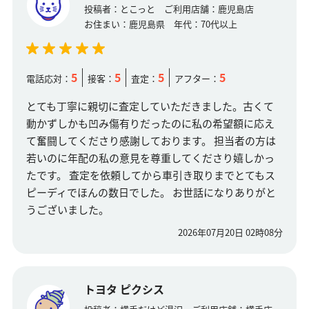
投稿者：
とこっと
ご利用店舗：
鹿児島店
お住まい：
鹿児島県
年代：
70代以上
5
5
5
5
電話応対：
接客：
査定：
アフター：
とても丁寧に親切に査定していただきました。古くて
動かずしかも凹み傷有りだったのに私の希望額に応え
て奮闘してくださり感謝しております。 担当者の方は
若いのに年配の私の意見を尊重してくださり嬉しかっ
たです。 査定を依頼してから車引き取りまでとてもス
ピーディでほんの数日でした。 お世話になりありがと
うございました。
2026年07月20日 02時08分
トヨタ ピクシス