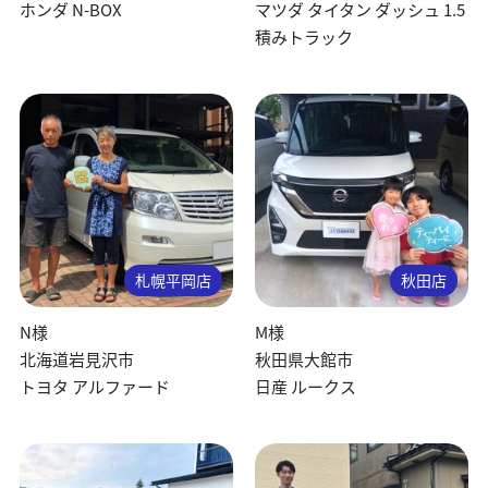
ホンダ N-BOX
マツダ タイタン ダッシュ 1.5
積みトラック
札幌平岡店
秋田店
N様
M様
北海道岩見沢市
秋田県大館市
トヨタ アルファード
日産 ルークス