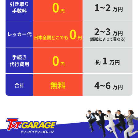
0
引き取り
1~2
万円
手数料
円
2~3
0
万円
レッカー代
日本全国どこでも
円
(距離によって異なる)
0
手続き
1
約
万円
代行費用
円
4~6
無料
合計
万円