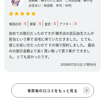
投稿者：
横手だけど湯沢
ご利用店舗：
横手店
お住まい：
秋田県
年代：
60代
5
5
5
5
電話応対：
接客：
査定：
アフター：
初めての取引だったのですが 横手店の武石由生さんが
担当という事で 自宅に来ていただきました。 とても、
感じの良い方だったので その場で契約しました。 最初
のの提示金額より高く買い取って貰う事が できまし
た。 とても良かったです。
2026年07月11日 17時56分
車買取の口コミをもっと見る