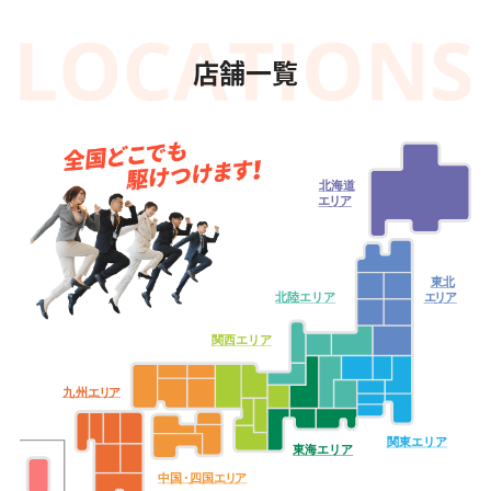
店舗一覧
北海道
エ
リ
ア
東北
北陸エリア
エ
リ
ア
関西エリア
九
州
エ
リ
ア
関東エリア
東海エリア
中
国・
四
国
エ
リ
ア