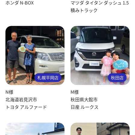
ホンダ N-BOX
マツダ タイタン ダッシュ 1.5
積みトラック
札幌平岡店
秋田店
N様
M様
北海道岩見沢市
秋田県大館市
トヨタ アルファード
日産 ルークス