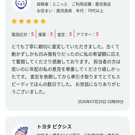
投稿者：
とこっと
ご利用店舗：
鹿児島店
お住まい：
鹿児島県
年代：
70代以上
5
5
5
5
電話応対：
接客：
査定：
アフター：
とても丁寧に親切に査定していただきました。古くて
動かずしかも凹み傷有りだったのに私の希望額に応え
て奮闘してくださり感謝しております。 担当者の方は
若いのに年配の私の意見を尊重してくださり嬉しかっ
たです。 査定を依頼してから車引き取りまでとてもス
ピーディでほんの数日でした。 お世話になりありがと
うございました。
2026年07月20日 02時08分
トヨタ ピクシス