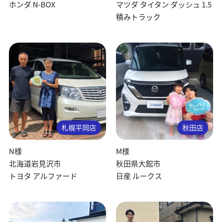
ホンダ N-BOX
マツダ タイタン ダッシュ 1.5
積みトラック
札幌平岡店
秋田店
N様
M様
北海道岩見沢市
秋田県大館市
トヨタ アルファード
日産 ルークス