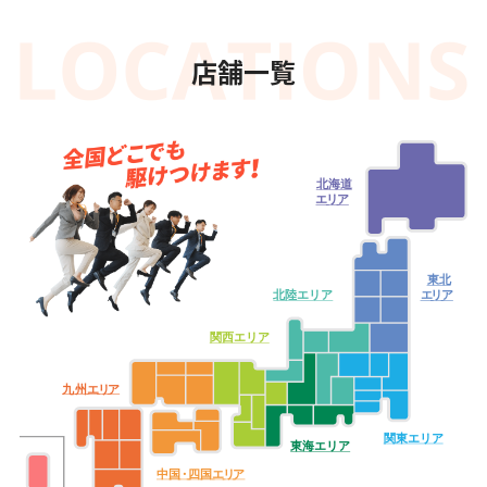
店舗一覧
北海道
エ
リ
ア
東北
北陸エリア
エ
リ
ア
関西エリア
九
州
エ
リ
ア
関東エリア
東海エリア
中
国・
四
国
エ
リ
ア