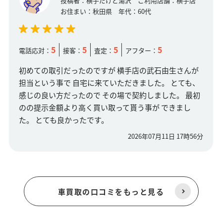
投稿者：
横手だけど湯沢
ご利用店舗：
横手店
お住まい：
秋田県
年代：
60代
5
5
5
5
電話応対：
接客：
査定：
アフター：
初めての取引だったのですが 横手店の武石由生さんが
担当という事で 自宅に来ていただきました。 とても、
感じの良い方だったので その場で契約しました。 最初
のの提示金額より高く買い取って貰う事が できまし
た。 とても良かったです。
2026年07月11日 17時56分
車買取の口コミをもっと見る