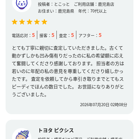
投稿者：
とこっと
ご利用店舗：
鹿児島店
お住まい：
鹿児島県
年代：
70代以上
5
5
5
5
電話応対：
接客：
査定：
アフター：
とても丁寧に親切に査定していただきました。古くて
動かずしかも凹み傷有りだったのに私の希望額に応え
て奮闘してくださり感謝しております。 担当者の方は
若いのに年配の私の意見を尊重してくださり嬉しかっ
たです。 査定を依頼してから車引き取りまでとてもス
ピーディでほんの数日でした。 お世話になりありがと
うございました。
2026年07月20日 02時08分
トヨタ ピクシス