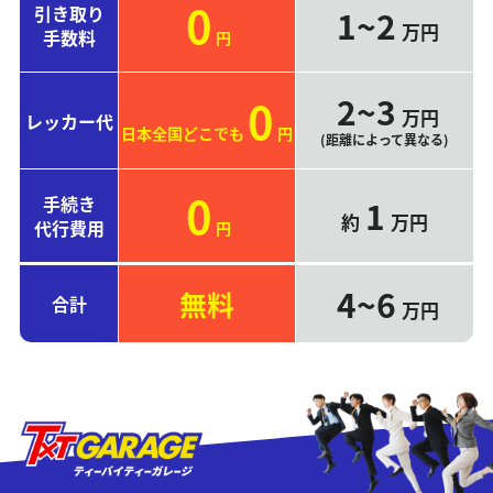
0
引き取り
1~2
万円
手数料
円
2~3
0
万円
レッカー代
日本全国どこでも
円
(距離によって異なる)
0
手続き
1
約
万円
代行費用
円
4~6
無料
合計
万円