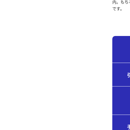
内。もち
です。