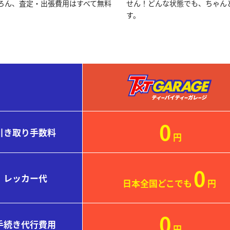
ろん、査定・出張費用はすべて無料
せん！どんな状態でも、ちゃん
す。
0
引き取り
手数料
円
0
レッカー代
日本全国どこでも
円
0
手続き
代行費用
円