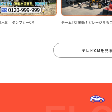
XT出動！ダンプカーCM
チームTXT出動！ガレージまる
テレビCMを見