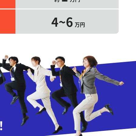
4~6
万円
！