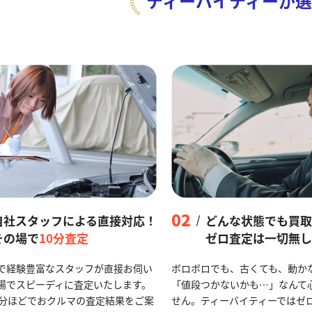
ティーバイティーが
選
02
自社スタッフによる直接対応！
どんな状態でも買取
その場で
10分査定
ゼロ査定は一切無し
で経験豊富なスタッフが直接お伺い
ボロボロでも、古くても、動か
場でスピーディに査定いたします。
「値段つかないかも…」なんて
0分ほどでおクルマの査定結果をご案
せん。ティーバイティーではゼ