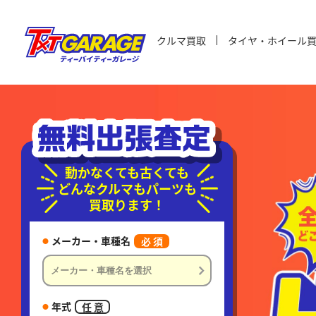
クルマ買取
タイヤ・ホイール
動かなくても古くても
どんなクルマもパーツも
買取ります！
メーカー・車種名
必 須
年式
任 意