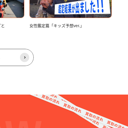
ごと
女性鑑定篇「キッズ予想ver.」
る