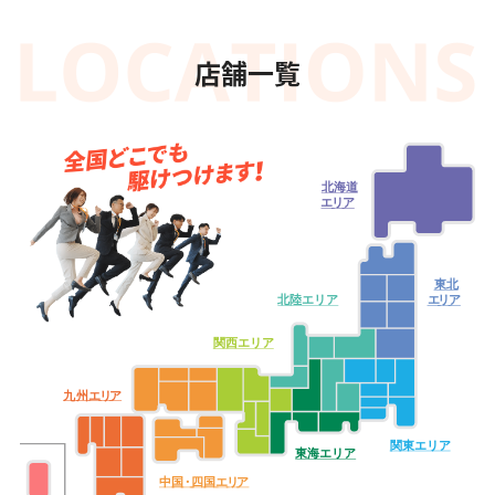
店舗一覧
北海道
エ
リ
ア
東北
北陸エリア
エ
リ
ア
関西エリア
九
州
エ
リ
ア
関東エリア
東海エリア
中
国・
四
国
エ
リ
ア