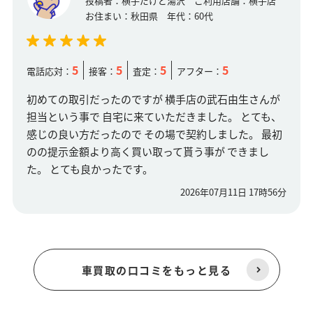
投稿者：
横手だけど湯沢
ご利用店舗：
横手店
お住まい：
秋田県
年代：
60代
5
5
5
5
電話応対：
接客：
査定：
アフター：
初めての取引だったのですが 横手店の武石由生さんが
担当という事で 自宅に来ていただきました。 とても、
感じの良い方だったので その場で契約しました。 最初
のの提示金額より高く買い取って貰う事が できまし
た。 とても良かったです。
2026年07月11日 17時56分
車買取の口コミをもっと見る