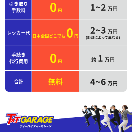
0
引き取り
1~2
万円
手数料
円
2~3
0
万円
レッカー代
日本全国どこでも
円
(距離によって異なる)
0
手続き
1
約
万円
代行費用
円
4~6
無料
合計
万円