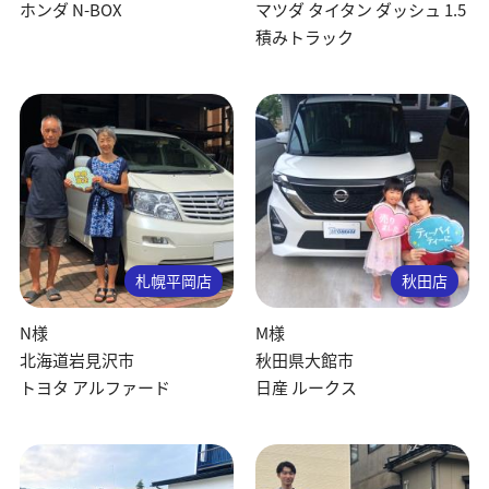
ホンダ N-BOX
マツダ タイタン ダッシュ 1.5
積みトラック
札幌平岡店
秋田店
N様
M様
北海道岩見沢市
秋田県大館市
トヨタ アルファード
日産 ルークス