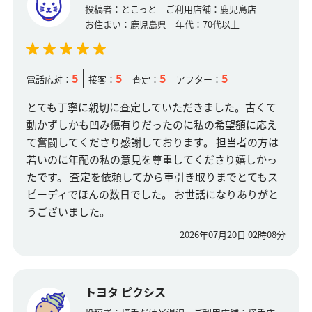
投稿者：
とこっと
ご利用店舗：
鹿児島店
お住まい：
鹿児島県
年代：
70代以上
5
5
5
5
電話応対：
接客：
査定：
アフター：
とても丁寧に親切に査定していただきました。古くて
動かずしかも凹み傷有りだったのに私の希望額に応え
て奮闘してくださり感謝しております。 担当者の方は
若いのに年配の私の意見を尊重してくださり嬉しかっ
たです。 査定を依頼してから車引き取りまでとてもス
ピーディでほんの数日でした。 お世話になりありがと
うございました。
2026年07月20日 02時08分
トヨタ ピクシス