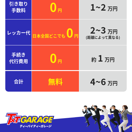
0
引き取り
1~2
万円
手数料
円
2~3
0
万円
レッカー代
日本全国どこでも
円
(距離によって異なる)
0
手続き
1
約
万円
代行費用
円
4~6
無料
合計
万円