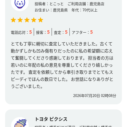
投稿者：
とこっと
ご利用店舗：
鹿児島店
お住まい：
鹿児島県
年代：
70代以上
5
5
5
5
電話応対：
接客：
査定：
アフター：
とても丁寧に親切に査定していただきました。古くて
動かずしかも凹み傷有りだったのに私の希望額に応え
て奮闘してくださり感謝しております。 担当者の方は
若いのに年配の私の意見を尊重してくださり嬉しかっ
たです。 査定を依頼してから車引き取りまでとてもス
ピーディでほんの数日でした。 お世話になりありがと
うございました。
2026年07月20日 02時08分
トヨタ ピクシス