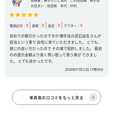
投稿者：
横手だけど湯沢
ご利用店舗：
横手店
お住まい：
秋田県
年代：
60代
5
5
5
5
電話応対：
接客：
査定：
アフター：
初めての取引だったのですが 横手店の武石由生さんが
担当という事で 自宅に来ていただきました。 とても、
感じの良い方だったので その場で契約しました。 最初
のの提示金額より高く買い取って貰う事が できまし
た。 とても良かったです。
2026年07月11日 17時56分
車買取の口コミをもっと見る