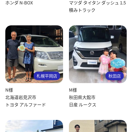
ホンダ N-BOX
マツダ タイタン ダッシュ 1.5
積みトラック
札幌平岡店
秋田店
N様
M様
北海道岩見沢市
秋田県大館市
トヨタ アルファード
日産 ルークス