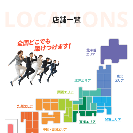
店舗一覧
北海道
エ
リ
ア
東北
北陸エリア
エ
リ
ア
関西エリア
九
州
エ
リ
ア
関東エリア
東海エリア
中
国・
四
国
エ
リ
ア