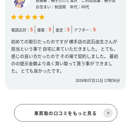
投稿者：
横手だけど湯沢
ご利用店舗：
横手店
お住まい：
秋田県
年代：
60代
5
5
5
5
電話応対：
接客：
査定：
アフター：
初めての取引だったのですが 横手店の武石由生さんが
担当という事で 自宅に来ていただきました。 とても、
感じの良い方だったので その場で契約しました。 最初
のの提示金額より高く買い取って貰う事が できまし
た。 とても良かったです。
2026年07月11日 17時56分
車買取の口コミをもっと見る