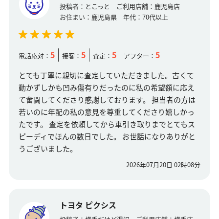
投稿者：
とこっと
ご利用店舗：
鹿児島店
お住まい：
鹿児島県
年代：
70代以上
5
5
5
5
電話応対：
接客：
査定：
アフター：
とても丁寧に親切に査定していただきました。古くて
動かずしかも凹み傷有りだったのに私の希望額に応え
て奮闘してくださり感謝しております。 担当者の方は
若いのに年配の私の意見を尊重してくださり嬉しかっ
たです。 査定を依頼してから車引き取りまでとてもス
ピーディでほんの数日でした。 お世話になりありがと
うございました。
2026年07月20日 02時08分
トヨタ ピクシス