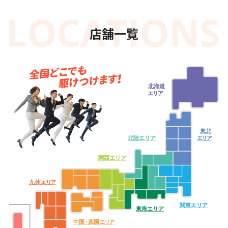
店舗一覧
北海道
エ
リ
ア
東北
北陸エリア
エ
リ
ア
関西エリア
九
州
エ
リ
ア
関東エリア
東海エリア
中
国・
四
国
エ
リ
ア