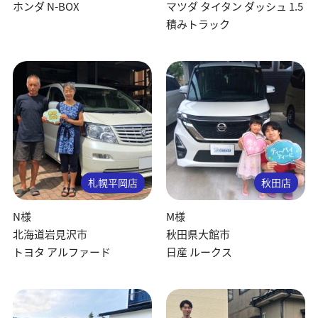
ホンダ N-BOX
マツダ タイタン ダッシュ 1.5
積みトラック
札幌平岡店
秋田店
N様
M様
北海道岩見沢市
秋田県大館市
トヨタ アルファード
日産 ルークス