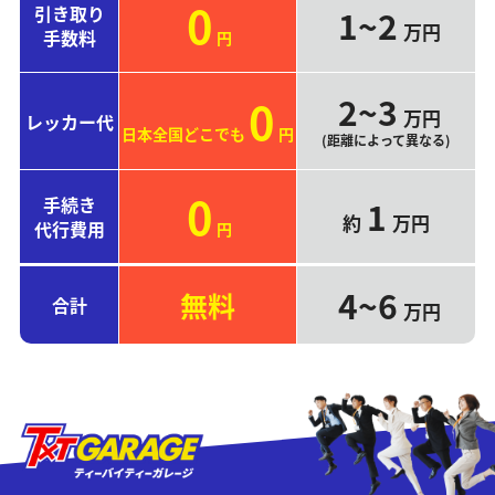
0
引き取り
1~2
万円
手数料
円
2~3
0
万円
レッカー代
日本全国どこでも
円
(距離によって異なる)
0
手続き
1
約
万円
代行費用
円
4~6
無料
合計
万円