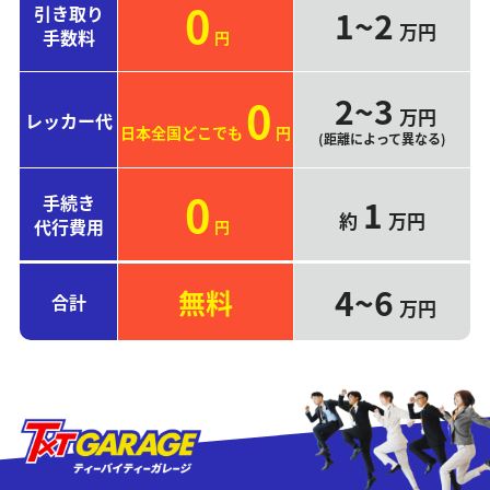
0
引き取り
1~2
万円
手数料
円
2~3
0
万円
レッカー代
日本全国どこでも
円
(距離によって異なる)
0
手続き
1
約
万円
代行費用
円
4~6
無料
合計
万円