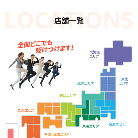
店舗一覧
北海道
エ
リ
ア
東北
北陸エリア
エ
リ
ア
関西エリア
九
州
エ
リ
ア
関東エリア
東海エリア
中
国・
四
国
エ
リ
ア