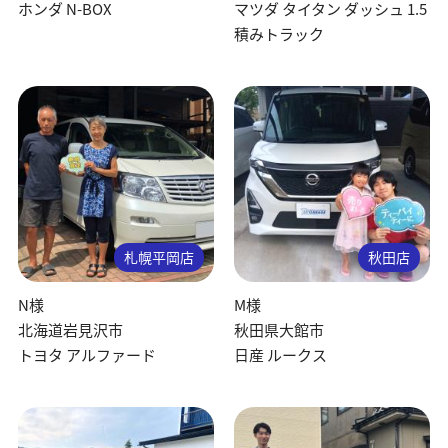
ホンダ N-BOX
マツダ タイタン ダッシュ 1.5
積みトラック
札幌平岡店
秋田店
N様
M様
北海道岩見沢市
秋田県大館市
トヨタ アルファード
日産 ルークス