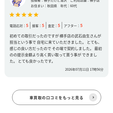
投稿者：
横手だけど湯沢
ご利用店舗：
横手店
お住まい：
秋田県
年代：
60代
5
5
5
5
電話応対：
接客：
査定：
アフター：
初めての取引だったのですが 横手店の武石由生さんが
担当という事で 自宅に来ていただきました。 とても、
感じの良い方だったので その場で契約しました。 最初
のの提示金額より高く買い取って貰う事が できまし
た。 とても良かったです。
2026年07月11日 17時56分
車買取の口コミをもっと見る