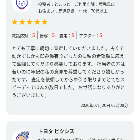
投稿者：
とこっと
ご利用店舗：
鹿児島店
お住まい：
鹿児島県
年代：
70代以上
5
5
5
5
電話応対：
接客：
査定：
アフター：
とても丁寧に親切に査定していただきました。古くて
動かずしかも凹み傷有りだったのに私の希望額に応え
て奮闘してくださり感謝しております。 担当者の方は
若いのに年配の私の意見を尊重してくださり嬉しかっ
たです。 査定を依頼してから車引き取りまでとてもス
ピーディでほんの数日でした。 お世話になりありがと
うございました。
2026年07月20日 02時08分
トヨタ ピクシス