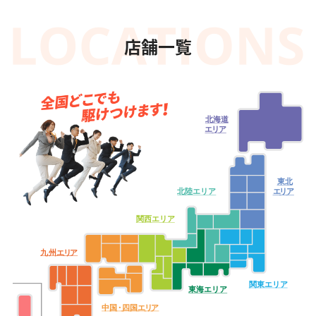
店舗一覧
北海道
エ
リ
ア
東北
北陸エリア
エ
リ
ア
関西エリア
九
州
エ
リ
ア
関東エリア
東海エリア
中
国・
四
国
エ
リ
ア