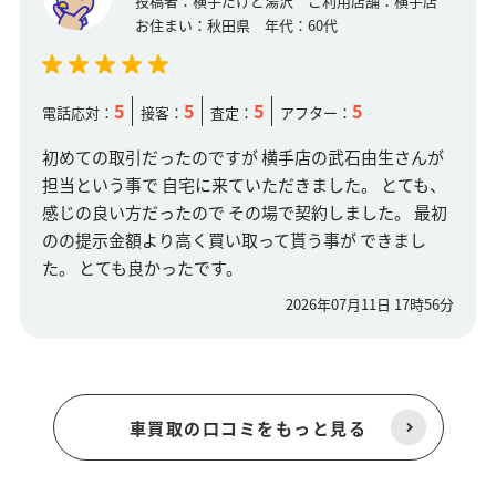
投稿者：
横手だけど湯沢
ご利用店舗：
横手店
お住まい：
秋田県
年代：
60代
5
5
5
5
電話応対：
接客：
査定：
アフター：
初めての取引だったのですが 横手店の武石由生さんが
担当という事で 自宅に来ていただきました。 とても、
感じの良い方だったので その場で契約しました。 最初
のの提示金額より高く買い取って貰う事が できまし
た。 とても良かったです。
2026年07月11日 17時56分
車買取の口コミをもっと見る