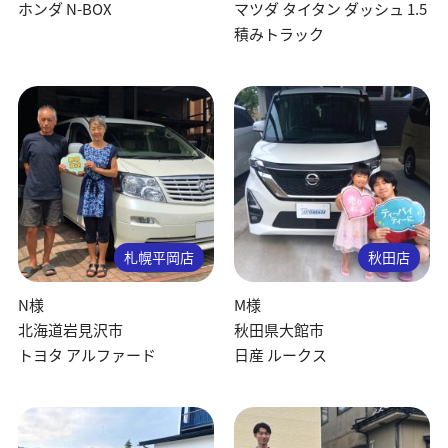
ホンダ N-BOX
マツダ タイタン ダッシュ 1.5
積みトラック
札幌平岡店
秋田店
N様
M様
北海道岩見沢市
秋田県大館市
トヨタ アルファード
日産 ルークス