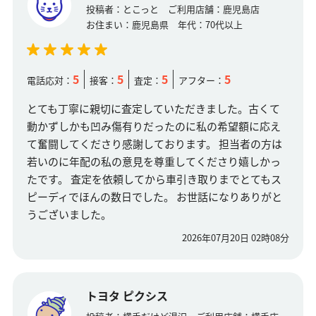
投稿者：
とこっと
ご利用店舗：
鹿児島店
お住まい：
鹿児島県
年代：
70代以上
5
5
5
5
電話応対：
接客：
査定：
アフター：
とても丁寧に親切に査定していただきました。古くて
動かずしかも凹み傷有りだったのに私の希望額に応え
て奮闘してくださり感謝しております。 担当者の方は
若いのに年配の私の意見を尊重してくださり嬉しかっ
たです。 査定を依頼してから車引き取りまでとてもス
ピーディでほんの数日でした。 お世話になりありがと
うございました。
2026年07月20日 02時08分
トヨタ ピクシス