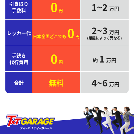
0
引き取り
1~2
万円
手数料
円
2~3
0
万円
レッカー代
日本全国どこでも
円
(距離によって異なる)
0
手続き
1
約
万円
代行費用
円
4~6
無料
合計
万円