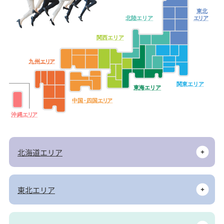
東北
北陸エリア
エ
リ
ア
関西エリア
九
州
エ
リ
ア
関東エリア
東海エリア
中
国・
四
国
エ
リ
ア
沖
縄
エ
リ
ア
北海道エリア
東北エリア