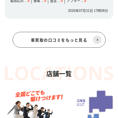
5
5
5
5
電話応対：
接客：
査定：
アフター：
2026年07月31日 17時08分
車買取の口コミをもっと見る
店舗一覧
北海道
エ
リ
ア