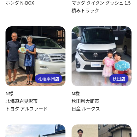
ホンダ N-BOX
マツダ タイタン ダッシュ 1.5
積みトラック
札幌平岡店
秋田店
N様
M様
北海道岩見沢市
秋田県大館市
トヨタ アルファード
日産 ルークス