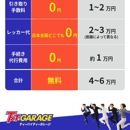
0
引き取り
1~2
万円
手数料
円
2~3
0
万円
レッカー代
日本全国どこでも
円
(距離によって異なる)
0
手続き
1
約
万円
代行費用
円
4~6
無料
合計
万円