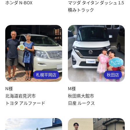
ホンダ N-BOX
マツダ タイタン ダッシュ 1.5
積みトラック
札幌平岡店
秋田店
N様
M様
北海道岩見沢市
秋田県大館市
トヨタ アルファード
日産 ルークス