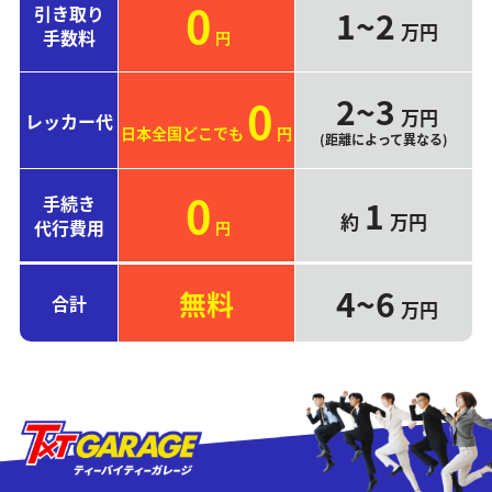
0
引き取り
1~2
万円
手数料
円
2~3
0
万円
レッカー代
日本全国どこでも
円
(距離によって異なる)
0
手続き
1
約
万円
代行費用
円
4~6
無料
合計
万円