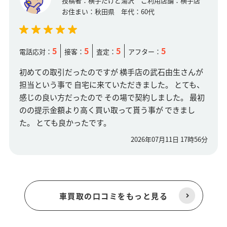
投稿者：
横手だけど湯沢
ご利用店舗：
横手店
お住まい：
秋田県
年代：
60代
5
5
5
5
電話応対：
接客：
査定：
アフター：
初めての取引だったのですが 横手店の武石由生さんが
担当という事で 自宅に来ていただきました。 とても、
感じの良い方だったので その場で契約しました。 最初
のの提示金額より高く買い取って貰う事が できまし
た。 とても良かったです。
2026年07月11日 17時56分
車買取の口コミをもっと見る