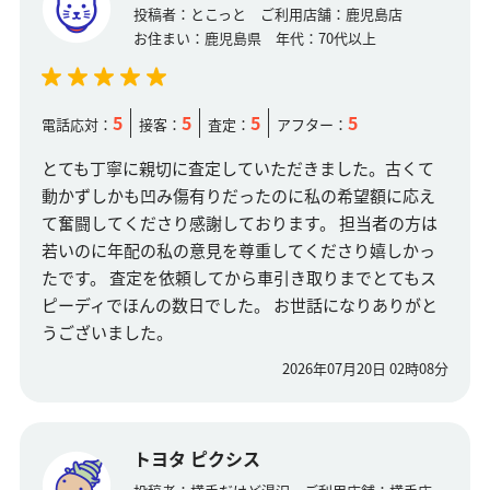
投稿者：
とこっと
ご利用店舗：
鹿児島店
お住まい：
鹿児島県
年代：
70代以上
5
5
5
5
電話応対：
接客：
査定：
アフター：
とても丁寧に親切に査定していただきました。古くて
動かずしかも凹み傷有りだったのに私の希望額に応え
て奮闘してくださり感謝しております。 担当者の方は
若いのに年配の私の意見を尊重してくださり嬉しかっ
たです。 査定を依頼してから車引き取りまでとてもス
ピーディでほんの数日でした。 お世話になりありがと
うございました。
2026年07月20日 02時08分
トヨタ ピクシス