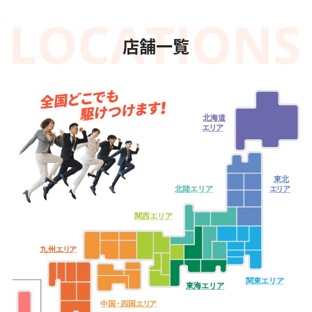
店舗一覧
北海道
エ
リ
ア
東北
北陸エリア
エ
リ
ア
関西エリア
九
州
エ
リ
ア
関東エリア
東海エリア
中
国・
四
国
エ
リ
ア