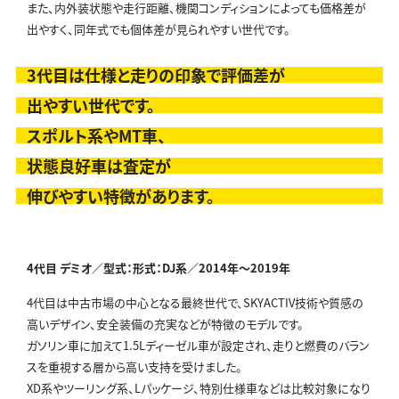
また、内外装状態や走行距離、機関コンディションによっても価格差が
出やすく、同年式でも個体差が見られやすい世代です。
3代目は仕様と走りの印象で評価差が
出やすい世代です。
スポルト系やMT車、
状態良好車は査定が
伸びやすい特徴があります。
4代目 デミオ／型式：形式：DJ系／
2014年～2019年
4代目は中古市場の中心となる最終世代で、SKYACTIV技術や質感の
高いデザイン、安全装備の充実などが特徴のモデルです。
ガソリン車に加えて1.5Lディーゼル車が設定され、走りと燃費のバラン
スを重視する層から高い支持を受けました。
XD系やツーリング系、Lパッケージ、特別仕様車などは比較対象になり