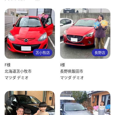
苫小牧店
長野店
F様
I様
北海道苫小牧市
長野県飯田市
マツダ デミオ
マツダ デミオ