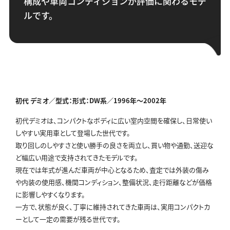
構成や車両コンディションが評価に関わるモデ
ルです。
初代 デミオ／型式：形式：DW系／
1996年～2002年
初代デミオは、コンパクトなボディに広い室内空間を確保し、日常使い
しやすい実用車として登場した世代です。
取り回しのしやすさと使い勝手の良さを両立し、買い物や通勤、送迎な
ど幅広い用途で支持されてきたモデルです。
現在では年式が進んだ車両が中心となるため、査定では外装の傷み
や内装の使用感、機関コンディション、整備状況、走行距離などが価格
に影響しやすくなります。
一方で、状態が良く、丁寧に維持されてきた車両は、実用コンパクトカ
ーとして一定の需要が残る世代です。