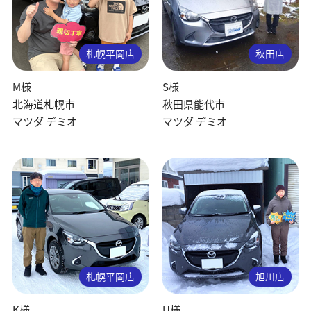
札幌平岡店
秋田店
M様
S様
北海道札幌市
秋田県能代市
マツダ デミオ
マツダ デミオ
札幌平岡店
旭川店
K様
U様