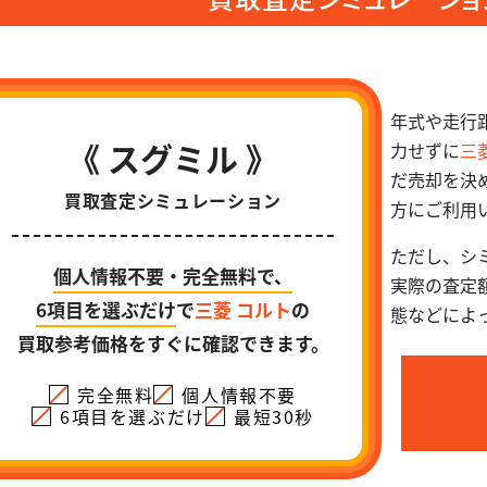
年式や走行
《 スグミル 》
力せずに
三
だ売却を決
買取査定シミュレーション
方にご利用
ただし、シ
個人情報不要・完全無料で、
実際の査定
6項目を選ぶだけ
で
三菱 コルト
の
態などによ
買取参考価格をすぐに確認できます。
完全無料
個人情報不要
6項目を選ぶだけ
最短30秒