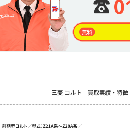
0
無料
三菱 コルト
買取実績・特徴
前期型コルト／型式：Z21A系～Z28A系／