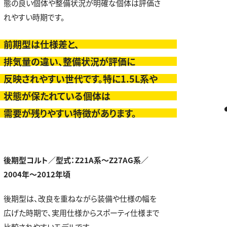
態の良い個体や整備状況が明確な個体は評価さ
れやすい時期です。
前期型は仕様差と、
排気量の違い、整備状況が評価に
反映されやすい世代です。特に1.5L系や
状態が保たれている個体は
需要が残りやすい特徴があります。
後期型コルト／型式：Z21A系～Z27AG系／
2004年～2012年頃
後期型は、改良を重ねながら装備や仕様の幅を
広げた時期で、実用仕様からスポーティ仕様まで
比較されやすいモデルです。