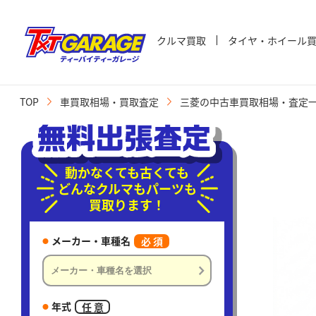
クルマ買取
タイヤ・ホイール
TOP
車買取相場・買取査定
三菱の中古車買取相場・査定
動かなくても古くても
どんなクルマもパーツも
買取ります！
メーカー・車種名
必 須
年式
任 意