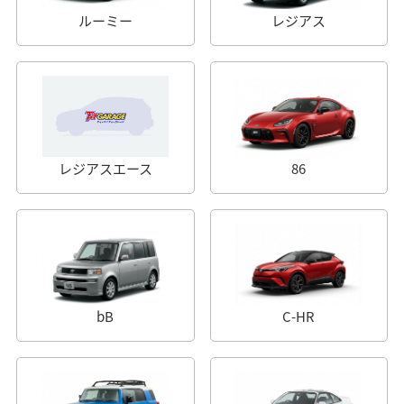
ルーミー
レジアス
レジアスエース
86
bB
C-HR