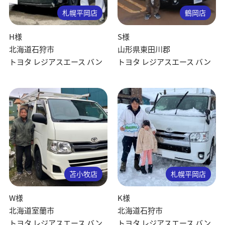
札幌平岡店
鶴岡店
H様
S様
北海道石狩市
山形県東田川郡
トヨタ レジアスエース バン
トヨタ レジアスエース バン
苫小牧店
札幌平岡店
W様
K様
北海道室蘭市
北海道石狩市
トヨタ レジアスエース バン
トヨタ レジアスエース バン