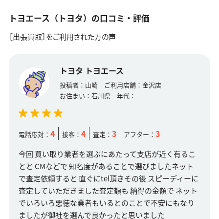
トヨエース（トヨタ）の口コミ・評価
［出張買取］をご利用された方の声
トヨタ トヨエース
投稿者：
山崎
ご利用店舗：
金沢店
お住まい：
石川県
年代：
4
4
3
3
電話応対：
接客：
査定：
アフター：
今回 買い取り業者を選ぶにあたって支店が近く有るこ
とと CMなどで 知名度があることで選びましたネット
で査定依頼すると 直ぐにtel頂きその後 スピーディーに
査定していただきました査定額も 納得の金額で ネット
でいろいろ悪徳な業者もいるとのことで不安にもなり
ましたが御社を選んで良かったと思いました