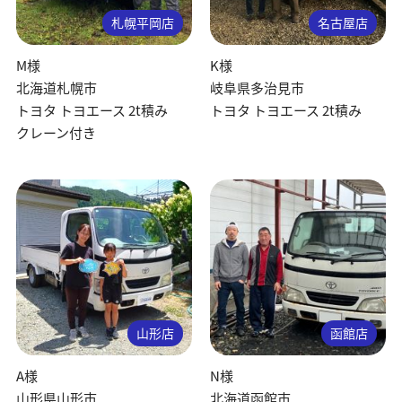
札幌平岡店
名古屋店
M様
K様
北海道札幌市
岐阜県多治見市
トヨタ トヨエース 2t積み
トヨタ トヨエース 2t積み
クレーン付き
山形店
函館店
A様
N様
山形県山形市
北海道函館市