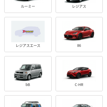
ルーミー
レジアス
レジアスエース
86
bB
C-HR